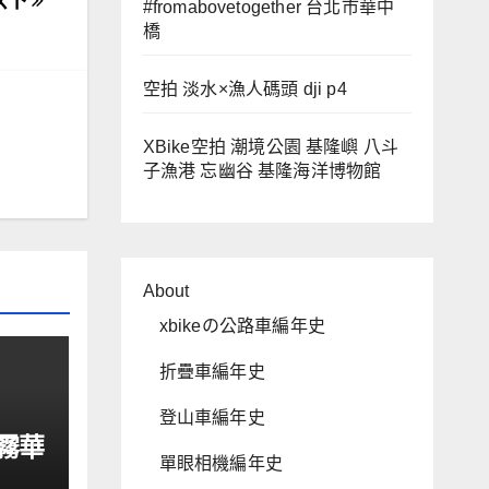
以下
#fromabovetogether 台北市華中
橋
空拍 淡水×漁人碼頭 dji p4
XBike空拍 潮境公園 基隆嶼 八斗
子漁港 忘幽谷 基隆海洋博物館
About
xbikeの公路車編年史
折疊車編年史
登山車編年史
霧華
單眼相機編年史