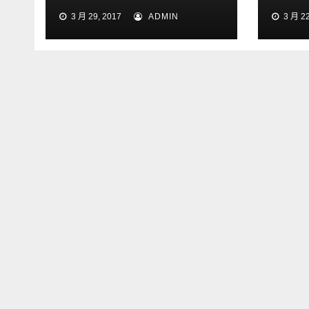
phantom4
3 月 29, 2017
ADMIN
3 月 22