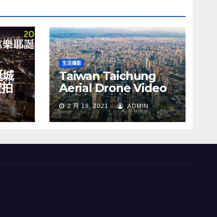
生活攝影
誕城
Taiwan Taichung
空拍
Aerial Drone Video
Y
台中七期 空拍
2 月 18, 2021
ADMIN
s