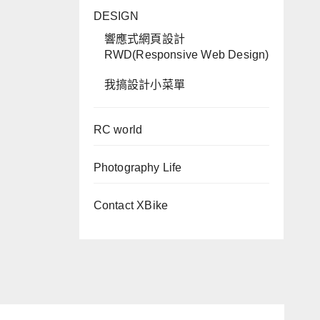
DESIGN
響應式網頁設計
RWD(Responsive Web Design)
我搞設計小菜單
RC world
Photography Life
Contact XBike