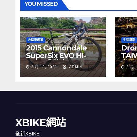
YOU MISSED
公路車鑑賞
生活攝影
2015 Cannondale
Dron
SuperSix EVO HI-
TAI
MOD 公路車
夜景
2 月 18, 2021
ADMIN
2 月 
XBIKE網站
全新XBIKE