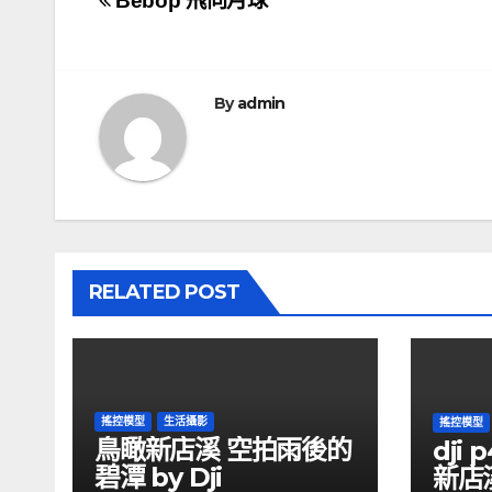
文
Bebop 飛向月球
章
導
By
admin
覽
RELATED POST
搖控模型
生活攝影
搖控模型
鳥瞰新店溪 空拍雨後的
dji
碧潭 by Dji
新店