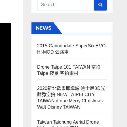
NEWS
2015 Cannondale SuperSix EVO
HI-MOD 公路車
Drone Taipei101 TAIWAN 空拍
Taipei夜景 空拍素材
2020新北歡樂耶誕城 迪士尼3D光
雕秀空拍 NEW TAIPEI CITY
TAIWAN drone Merry Christmas
Walt Disney TAIWAN
Taiwan Taichung Aerial Drone