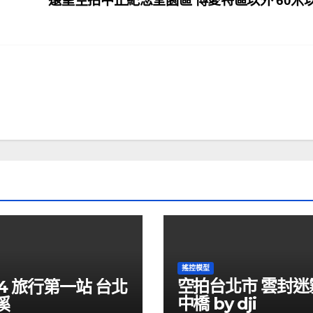
遠望空拍中正紀念堂園區 博愛特區以外 60米
搖控模型
空拍台北市 雲封迷
 p4 旅行第一站 台北
中橋 by dji
溪