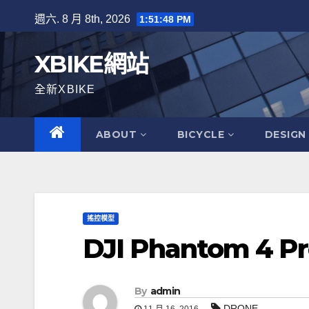
Skip
週六. 8 月 8th, 2026
1:51:49 PM
to
content
XBIKE網站
全新XBIKE
ABOUT
BICYCLE
DESIGN
搖控模型
DJI Phantom 4 P
By
admin
DRONE