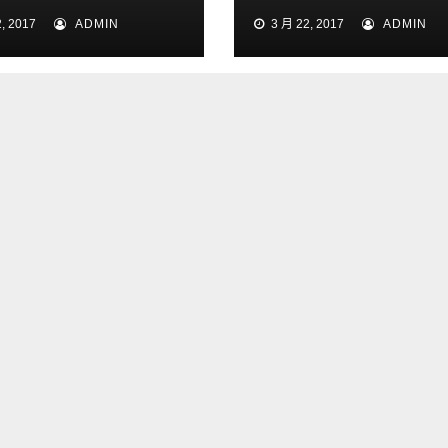
phantom4 dron
, 2017
ADMIN
3 月 22, 2017
ADMIN