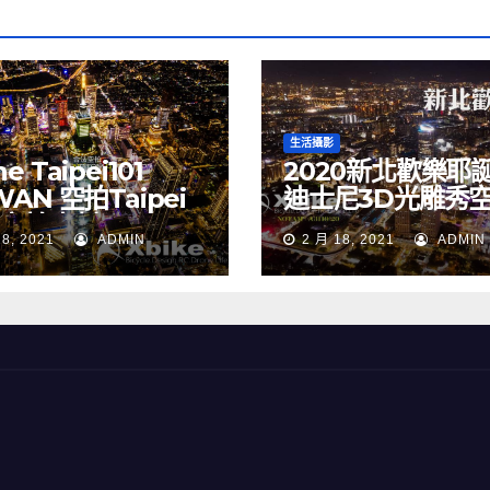
生活攝影
e Taipei101
2020新北歡樂耶
WAN 空拍Taipei
迪士尼3D光雕秀
 空拍素材
NEW TAIPEI CIT
18, 2021
ADMIN
2 月 18, 2021
ADMIN
TAIWAN drone
Merry Christma
Walt Disney
TAIWAN