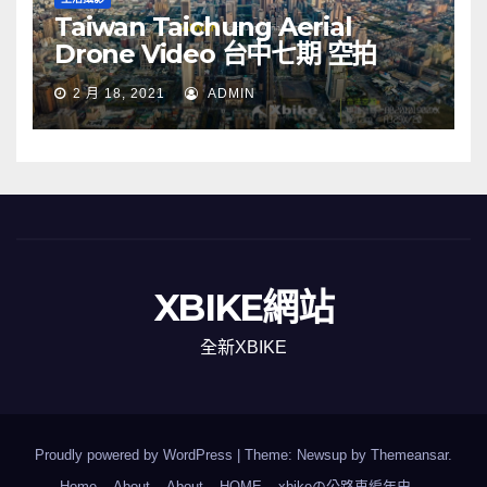
Taiwan Taichung Aerial
Drone Video 台中七期 空拍
2 月 18, 2021
ADMIN
XBIKE網站
全新XBIKE
Proudly powered by WordPress
|
Theme: Newsup by
Themeansar
.
Home
About
About
HOME
xbikeの公路車編年史