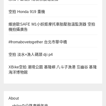
空拍 Honda 919 重機
維迪歐SAFE M1小妖姬摩托車胎壓胎溫監測器 空拍
機拍攝廣告
#fromabovetogether 台北市華中橋
空拍 淡水×漁人碼頭 dji p4
XBike空拍 潮境公園 基隆嶼 八斗子漁港 忘幽谷 基隆
海洋博物館
About
xbikeの公路車編年史