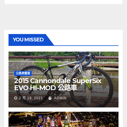
YOU MISSED
公路車鑑賞
2015 Cannondale SuperSix
EVO HI-MOD 公路車
2 月 18, 2021
ADMIN