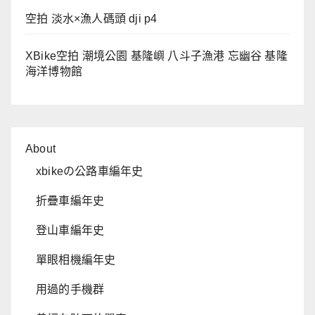
空拍 淡水×漁人碼頭 dji p4
XBike空拍 潮境公園 基隆嶼 八斗子漁港 忘幽谷 基隆
海洋博物館
About
xbikeの公路車編年史
折疊車編年史
登山車編年史
單眼相機編年史
用過的手機群