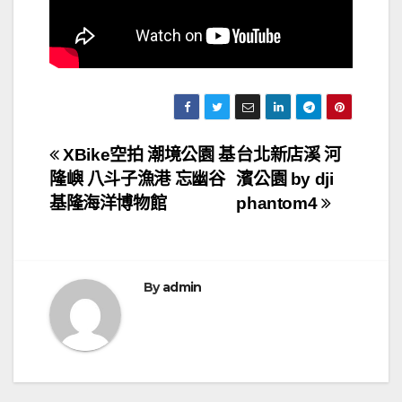
文
XBike空拍 潮境公園 基
台北新店溪 河
隆嶼 八斗子漁港 忘幽谷
濱公園 by dji
章
基隆海洋博物館
phantom4
導
覽
By
admin