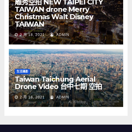
雕秀空拍 NEW TAIPEI CITY
TAIWAN drone Merry
Christmas Walt Disney
TAIWAN
2 月 18, 2021
ADMIN
生活攝影
Taiwan Taichung Aerial
Drone Video 台中七期 空拍
2 月 18, 2021
ADMIN