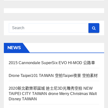
NEWS
2015 Cannondale SuperSix EVO HI-MOD 公路車
Drone Taipei101 TAIWAN 空拍Taipei夜景 空拍素材
2020新北歡樂耶誕城 迪士尼3D光雕秀空拍 NEW
TAIPEI CITY TAIWAN drone Merry Christmas Walt
Disney TAIWAN