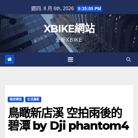
Skip
週四. 8 月 6th, 2026
9:35:06 PM
to
content
XBIKE網站
全新XBIKE
搖控模型
生活攝影
鳥瞰新店溪 空拍雨後的
碧潭 by Dji phantom4