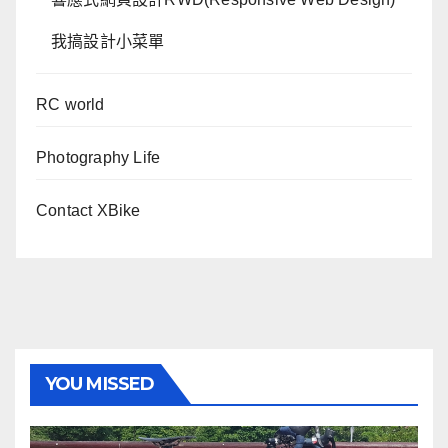
我搞設計小菜單
RC world
Photography Life
Contact XBike
YOU MISSED