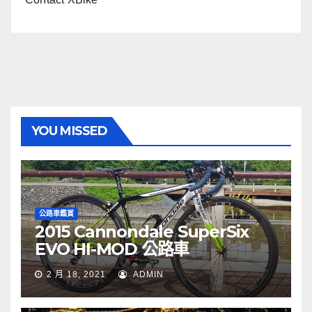
YOU MISSED
公路車鑑賞
2015 Cannondale SuperSix
EVO HI-MOD 公路車
2 月 18, 2021
ADMIN