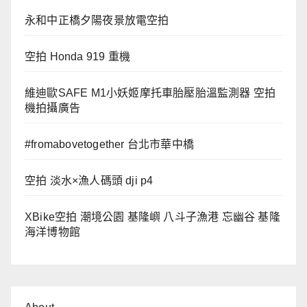
永和中正橋夕陽夜景放電空拍
空拍 Honda 919 重機
維迪歐SAFE M1小妖姬摩托車胎壓胎溫監測器 空拍
機拍攝廣告
#fromabovetogether 台北市華中橋
空拍 淡水×漁人碼頭 dji p4
XBike空拍 潮境公園 基隆嶼 八斗子漁港 忘幽谷 基隆
海洋博物館