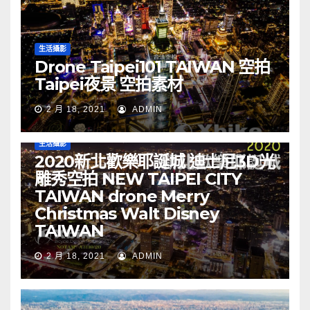
生活攝影
Drone Taipei101 TAIWAN 空拍
Taipei夜景 空拍素材
2 月 18, 2021
ADMIN
生活攝影
2020新北歡樂耶誕城 迪士尼3D光
雕秀空拍 NEW TAIPEI CITY
TAIWAN drone Merry
Christmas Walt Disney
TAIWAN
2 月 18, 2021
ADMIN