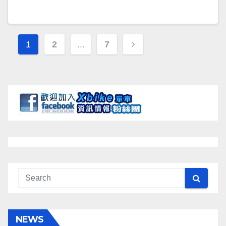
文
1
2
...
7
章
導
覽
NEWS