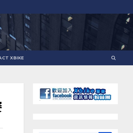
CT XBIKE
賽