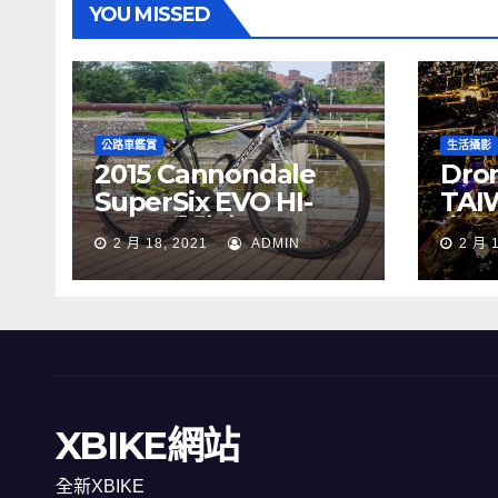
YOU MISSED
公路車鑑賞
生活攝影
2015 Cannondale
Dron
SuperSix EVO HI-
TAI
MOD 公路車
夜景
2 月 18, 2021
ADMIN
2 月 
XBIKE網站
全新XBIKE