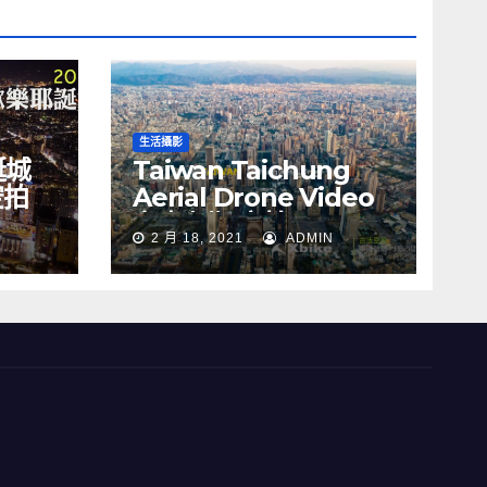
生活攝影
誕城
Taiwan Taichung
空拍
Aerial Drone Video
Y
台中七期 空拍
2 月 18, 2021
ADMIN
s