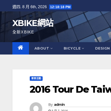
Skip
週四. 8 月 6th, 2026
12:18:19 PM
to
content
XBIKE網站
全新XBIKE
ABOUT
BICYCLE
DESIGN
單車活動
2016 Tour De
By
admin