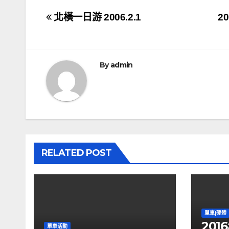
文
北橫一日游 2006.2.1
2
章
導
By
admin
覽
RELATED POST
單車|硬體
20
單車活動