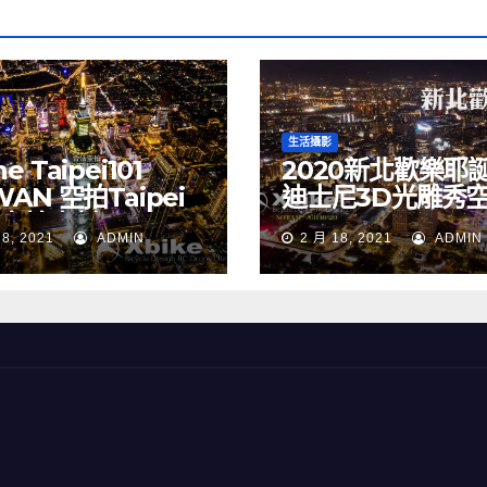
生活攝影
e Taipei101
2020新北歡樂耶
WAN 空拍Taipei
迪士尼3D光雕秀
 空拍素材
NEW TAIPEI CIT
18, 2021
ADMIN
2 月 18, 2021
ADMIN
TAIWAN drone
Merry Christma
Walt Disney
TAIWAN