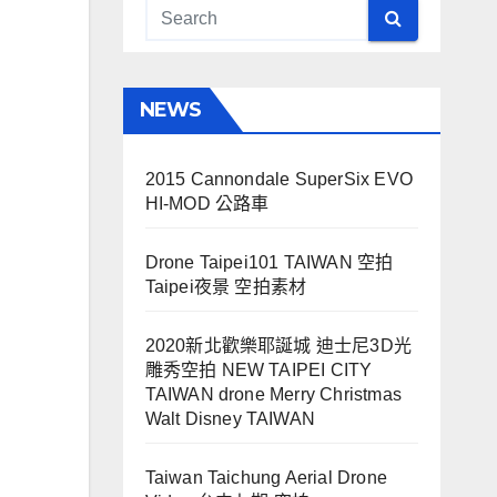
NEWS
2015 Cannondale SuperSix EVO
HI-MOD 公路車
Drone Taipei101 TAIWAN 空拍
Taipei夜景 空拍素材
2020新北歡樂耶誕城 迪士尼3D光
雕秀空拍 NEW TAIPEI CITY
TAIWAN drone Merry Christmas
Walt Disney TAIWAN
Taiwan Taichung Aerial Drone