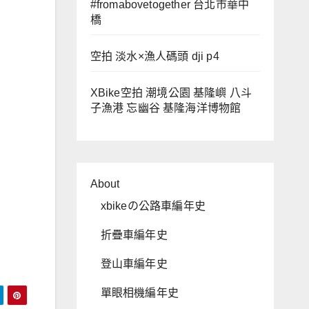
#fromabovetogether 台北市華中
橋
空拍 淡水×漁人碼頭 dji p4
XBike空拍 潮境公園 基隆嶼 八斗
子漁港 忘幽谷 基隆海洋博物館
About
xbikeの公路車編年史
折疊車編年史
登山車編年史
單眼相機編年史