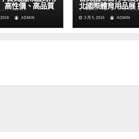
 高性價、高品質
北國際體育用品展 
買主讚賞
打造全球唯一完整
 2016
ADMIN
3 月 5, 2016
ADMIN
產業採購平台