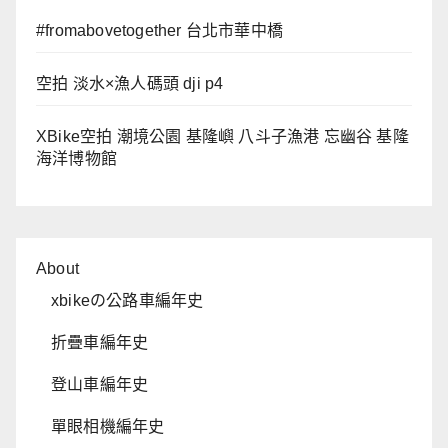
#fromabovetogether 台北市華中橋
空拍 淡水×漁人碼頭 dji p4
XBike空拍 潮境公園 基隆嶼 八斗子漁港 忘幽谷 基隆
海洋博物館
About
xbikeの公路車編年史
折疊車編年史
登山車編年史
單眼相機編年史