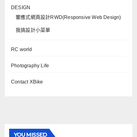
DESIGN
響應式網頁設計RWD(Responsive Web Design)
我搞設計小菜單
RC world
Photography Life
Contact XBike
YOU MISSED