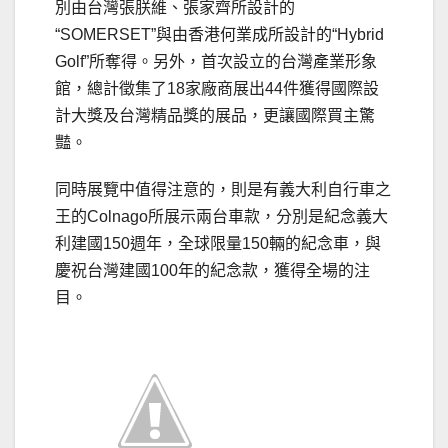
別由台灣張朕維、張家齊所設計的
“SOMERSET”與由香港何業成所設計的“Hybrid
Golf”所奪得。另外，首次設立的台灣產業形象
館，總計徵集了18家廠商展出44件獲得國際設
計大獎及台灣精品獎的展品，更讓國際買主驚
豔。
同時展覽中值得注意的，則是有義大利自行車之
王的Colnago所展示兩台車款，分別是紀念義大
利建國150週年，全球限量150輛的紀念車，與
慶祝台灣建國100年的紀念款，獲得全場的注
目。