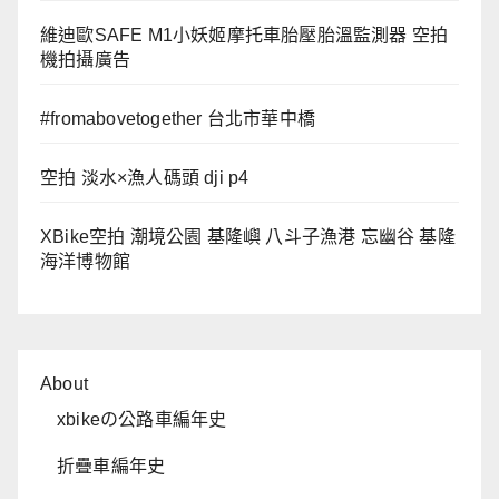
維迪歐SAFE M1小妖姬摩托車胎壓胎溫監測器 空拍
機拍攝廣告
#fromabovetogether 台北市華中橋
空拍 淡水×漁人碼頭 dji p4
XBike空拍 潮境公園 基隆嶼 八斗子漁港 忘幽谷 基隆
海洋博物館
About
xbikeの公路車編年史
折疊車編年史