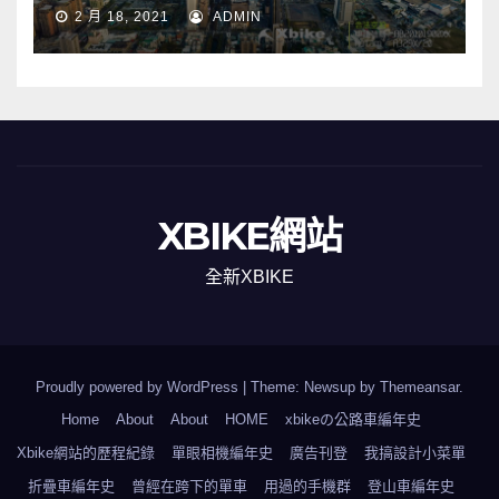
2 月 18, 2021
ADMIN
XBIKE網站
全新XBIKE
Proudly powered by WordPress
|
Theme: Newsup by
Themeansar
.
Home
About
About
HOME
xbikeの公路車編年史
Xbike網站的歷程紀錄
單眼相機編年史
廣告刊登
我搞設計小菜單
折疊車編年史
曾經在跨下的單車
用過的手機群
登山車編年史