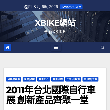
Skip
週四. 8 月 6th, 2026
12:52:30 AM
to
content
XBIKE網站
全新XBIKE
公路車鑑賞
單車|硬體
單車影片
單車活動
小折|小輪徑
登山車|大賞
2011年台北國際自行車
展 創新產品齊聚一堂