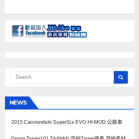
NEWS
2015 Cannondale SuperSix EVO HI-MOD 公路車
Drone Taipei101 TAIWAN 空拍Taipei夜景 空拍素材