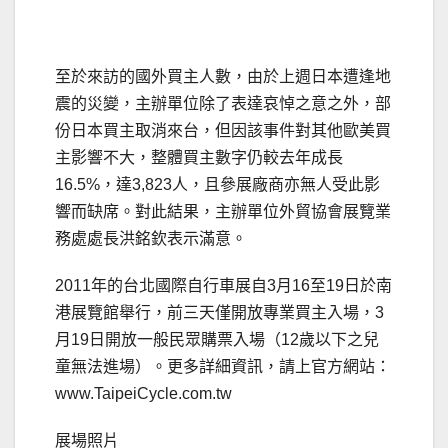
至於來訪的國外買主人數，由於上週日本遭逢地
震的災變，主辦單位除了表達哀悼之意之外，部
份日本買主取消來台，但因該事件對其他歐美買
主影響不大，整體買主數字仍較去年成長
16.5%，達3,823人，且參展廠商亦無人受此影
響而缺席。對此結果，主辦單位外貿協會展覽業
務處處長洪銘欽表示滿意。
2011年的台北國際自行車展自3月16至19日於南
港展覽館舉行，前三天僅開放專業買主入場，3
月19日開放一般民眾購票入場（12歲以下之兒
童無法進場）。更多詳細資訊，請上官方網站：
www.TaipeiCycle.com.tw
展場照片