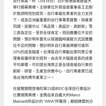
自行車展，昨（3月16日）日於南港展覽館盛大
舉行開幕典禮。主辦單位外貿協會董事長王志剛
於致詞時特別提到，自行車展在業者的全力支持
下，成為亞洲最重要的自行車專業展覽，與產業
同調，該展也以「高品質、高設計、高創新」等
三高為定位，受到全球肯定。而因應攤位不足的
問題，預計明年要先以搭建臨時展館方式因應攤
位不足的問題，預計明年自行車展規模可達到
10%的成長幅度。台灣區自行車輸出業同業公會
理事長羅祥安也提到，由去年大幅度成長的成車
平均單價，可印證台灣真正是全球高級自行車的
創新、研發、生產及供應中心，自行車產業已成
為台灣的標竿產業之一。
在展覽期間登場的第15屆IBDC全球自行車設計
比賽頒獎典禮，金獎由來自義大利Marco
Mainardi所設計的 “ARIA”所獲得；銀銅牌獎則分