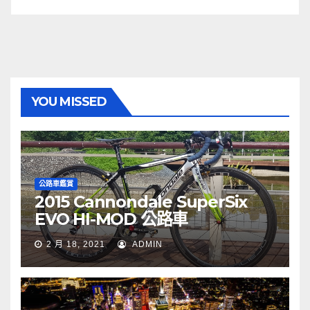
YOU MISSED
公路車鑑賞
2015 Cannondale SuperSix
EVO HI-MOD 公路車
2 月 18, 2021
ADMIN