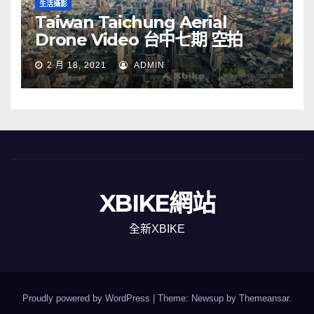
生活攝影
Taiwan Taichung Aerial
Drone Video 台中七期 空拍
2 月 18, 2021
ADMIN
XBIKE網站
全新XBIKE
Proudly powered by WordPress
|
Theme: Newsup by
Themeansar
.