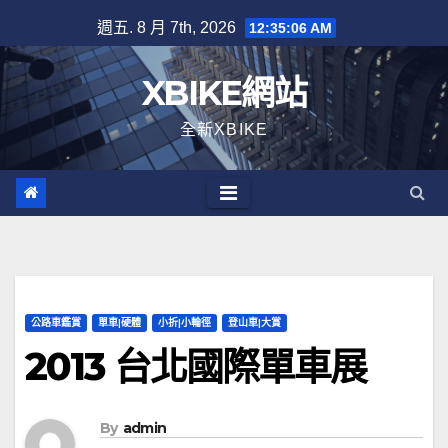
Skip
週五. 8 月 7th, 2026
12:35:06 AM
to
content
XBIKE網站
全新XBIKE
公路車鑑賞
單車|硬體
小折|小輪徑
登山車|大賞
2013 台北國際單車展
By
admin