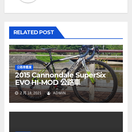
RELATED POST
公路車鑑賞
2015 Cannondale SuperSix
EVO HI-MOD 公路車
2 月 18, 2021
ADMIN