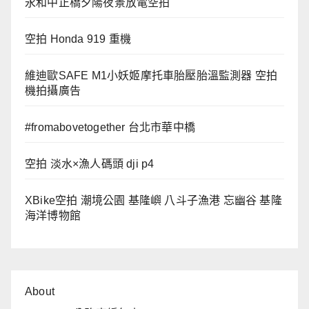
永和中正橋夕陽夜景放電空拍
空拍 Honda 919 重機
維迪歐SAFE M1小妖姬摩托車胎壓胎溫監測器 空拍
機拍攝廣告
#fromabovetogether 台北市華中橋
空拍 淡水×漁人碼頭 dji p4
XBike空拍 潮境公園 基隆嶼 八斗子漁港 忘幽谷 基隆
海洋博物館
About