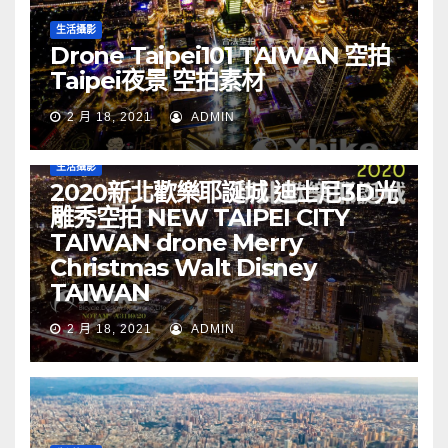
生活攝影
Drone Taipei101 TAIWAN 空拍
Taipei夜景 空拍素材
2 月 18, 2021
ADMIN
生活攝影
2020新北歡樂耶誕城 迪士尼3D光
雕秀空拍 NEW TAIPEI CITY
TAIWAN drone Merry
Christmas Walt Disney
TAIWAN
2 月 18, 2021
ADMIN