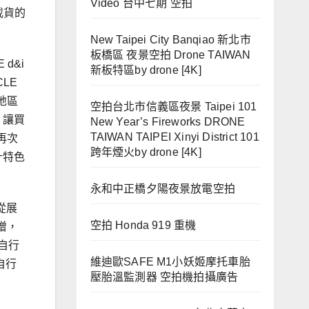
Video 台中七期 空拍
載貨的
New Taipei City Banqiao 新北市
板橋區 夜景空拍 Drone TAIWAN
d&i
新板特區by drone [4K]
LE
地區
空拍台北市信義區夜景 Taipei 101
，讓買
New Year’s Fireworks DRONE
TAIWAN TAIPEI Xinyi District 101
再次
跨年煙火by drone [4K]
計特色
永和中正橋夕陽夜景放電空拍
從展
空拍 Honda 919 重機
增，
自行
維迪歐SAFE M1小妖姬摩托車胎
自行
壓胎溫監測器 空拍機拍攝廣告