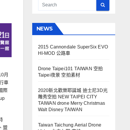
NEWS
2015 Cannondale SuperSix EVO
HI-MOD 公路車
Drone Taipei101 TAIWAN 空拍
10月
Taipei夜景 空拍素材
行車
國際
2020新北歡樂耶誕城 迪士尼3D光
雕秀空拍 NEW TAIPEI CITY
up
TAIWAN drone Merry Christmas
Walt Disney TAIWAN
特
Taiwan Taichung Aerial Drone
、盟