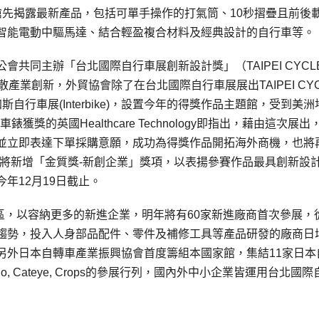
搶先揭露最新產品，包括可單手操作的打氣筒、10秒摺疊且前後
智能電動中驅馬達、結合輕盈複合材料及經典設計的自行車等。
同主辦「台北國際自行車展創新設計獎」（TAIPEI CYCLE 
散產業創新，外貿協會除了在台北國際自行車展展出TAIPEI CYC
加斯自行車展(Interbike)，設置今年的得獎作品主題館，受到美洲
獎的英國Healthcare Technology即指出，藉由這次展出
並立即表達下單採購意願，成功為得獎作品開拓海外商機，也將
 awards將新增「金質獎-新創企業」獎項，以表揚參賽作品最具創新設
年12月19日截止。
展區，以容納更多的新進企業，明年將有60家新進廠商首次參展，
趨勢，投入人身部品配件、零件及補修工具等產品研發的廠商日
另外日本自轉車產業振興協會首度籌組本國家館，集結11家日本
 Cateye, Crops的參展行列，國內外中小企業皆運用台北國際