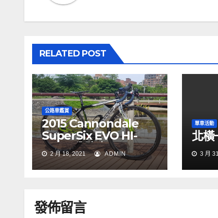
RELATED POST
公路車鑑賞
2015 Cannondale
單車活動
SuperSix EVO HI-
北橫一
MOD 公路車
2 月 18, 2021
ADMIN
3 月 31
發佈留言