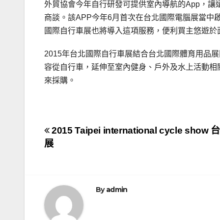
外貿協會今年自行研發可提供室內導航的App，
商談。該APP今年6月首次在台北國際電腦展當中啟用，並
國際自行車展也將導入這項服務，便利買主悠遊於面
2015年台北國際自行車展結合台北國際體育用品展
容從自行車，延伸至室內健身、戶外及水上活動相
來採購。
文
2015 Taipei international cycle s
展
章
導
覽
By
admin