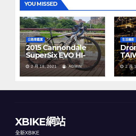
YOU MISSED
公路車鑑賞
生活攝影
2015 Cannondale
Dron
SuperSix EVO HI-
TAI
MOD 公路車
夜景
2 月 18, 2021
ADMIN
2 月 
XBIKE網站
全新XBIKE