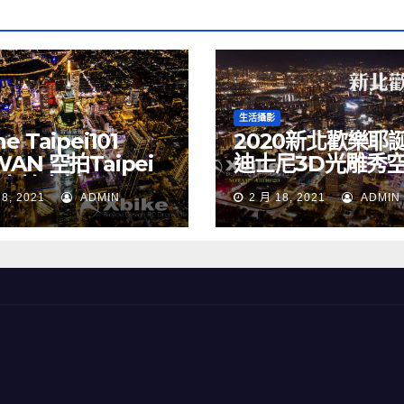
生活攝影
e Taipei101
2020新北歡樂耶
WAN 空拍Taipei
迪士尼3D光雕秀
 空拍素材
NEW TAIPEI CIT
18, 2021
ADMIN
2 月 18, 2021
ADMIN
TAIWAN drone
Merry Christma
Walt Disney
TAIWAN