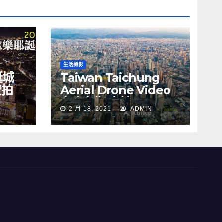
生活攝影
誕城
Taiwan Taichung
空拍
Aerial Drone Video
Y
台中七期 空拍
2 月 18, 2021
ADMIN
s