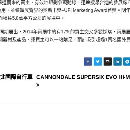
讓遠道而來的買主，有效地規劃參觀動線，迅速搜尋合適的參展廠
獲頒展覽界的奧斯卡獎–UFI Marketing Award首獎。明
積達5.8萬平方公尺的展場中。
同期展出，2014年兩展中約有17%的買主交叉參觀採購，兩展
關器材及產品，讓買主可以一站購足，預計吸引超過1萬名國外
how 台北國際自行車
CANNONDALE SUPERSIX EVO HI-