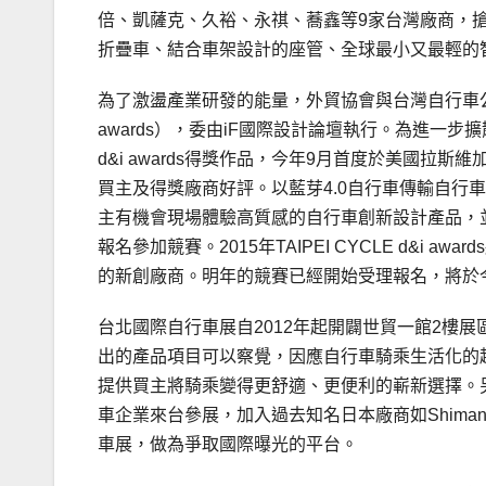
倍、凱薩克、久裕、永祺、蕎鑫等9家台灣廠商，
折疊車、結合車架設計的座管、全球最小又最輕的
為了激盪產業研發的能量，外貿協會與台灣自行車公會共
awards），委由iF國際設計論壇執行。為進一步擴
d&i awards得獎作品，今年9月首度於美國拉斯維
買主及得獎廠商好評。以藍芽4.0自行車傳輸自行車車錶獲
主有機會現場體驗高質感的自行車創新設計產品，
報名參加競賽。2015年TAIPEI CYCLE d&i
的新創廠商。明年的競賽已經開始受理報名，將於今
台北國際自行車展自2012年起開闢世貿一館2樓
出的產品項目可以察覺，因應自行車騎乘生活化的
提供買主將騎乘變得更舒適、更便利的嶄新選擇。
車企業來台參展，加入過去知名日本廠商如Shimano,
車展，做為爭取國際曝光的平台。