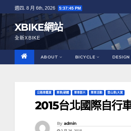
Skip
週四. 8 月 6th, 2026
5:37:45 PM
to
content
XBIKE網站
全新XBIKE
ABOUT
BICYCLE
DESIGN
公路車鑑賞
單車|硬體
單車影片
單車活動
登山車|大賞
2015台北國際自行
By
admin