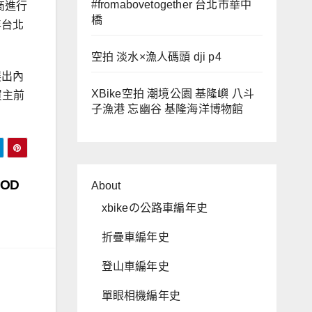
#fromabovetogether 台北市華中
商進行
橋
年台北
空拍 淡水×漁人碼頭 dji p4
展出內
XBike空拍 潮境公園 基隆嶼 八斗
買主前
子漁港 忘幽谷 基隆海洋博物館
MOD
About
xbikeの公路車編年史
折疊車編年史
登山車編年史
單眼相機編年史