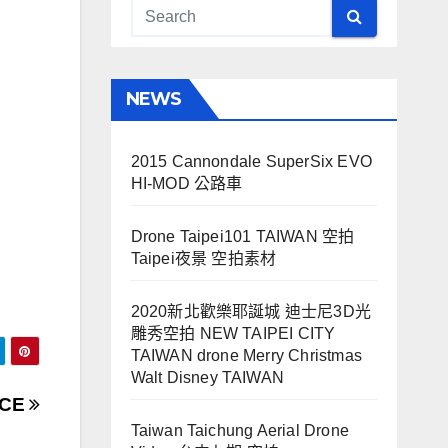
NEWS
2015 Cannondale SuperSix EVO
HI-MOD 公路車
Drone Taipei101 TAIWAN 空拍
Taipei夜景 空拍素材
2020新北歡樂耶誕城 迪士尼3D光
雕秀空拍 NEW TAIPEI CITY
TAIWAN drone Merry Christmas
Walt Disney TAIWAN
RCE
Taiwan Taichung Aerial Drone