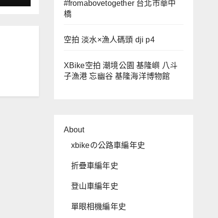
#fromabovetogether 台北市華中
橋
空拍 淡水×漁人碼頭 dji p4
XBike空拍 潮境公園 基隆嶼 八斗
子漁港 忘幽谷 基隆海洋博物館
About
xbikeの公路車編年史
折疊車編年史
登山車編年史
單眼相機編年史