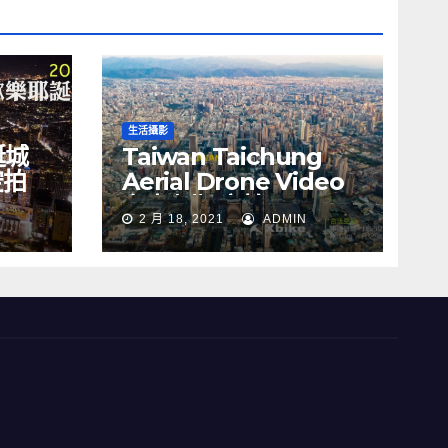
生活攝影
誕城
Taiwan Taichung
空拍
Aerial Drone Video
Y
台中七期 空拍
2 月 18, 2021
ADMIN
s