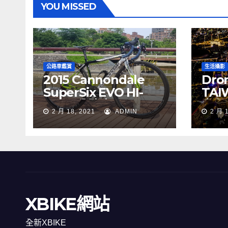
YOU MISSED
公路車鑑賞
生活攝影
2015 Cannondale
Dron
SuperSix EVO HI-
TAI
MOD 公路車
夜景
2 月 18, 2021
ADMIN
2 月 
XBIKE網站
全新XBIKE