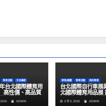
單車活動
生活攝影
單車|硬體
單車活動
我的單車
16年台北國際體育用
台北國際自行車展
 高性價、高品質
北國際體育用品展 
買主讚賞
打造全球唯一完整
 2016
ADMIN
3 月 5, 2016
ADMIN
產業採購平台