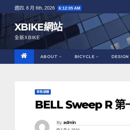
Skip
週四. 8 月 6th, 2026
6:12:06 AM
to
content
XBIKE網站
全新XBIKE
ABOUT
BICYCLE
DESIGN
單車|硬體
BELL Sweep R
By
admin