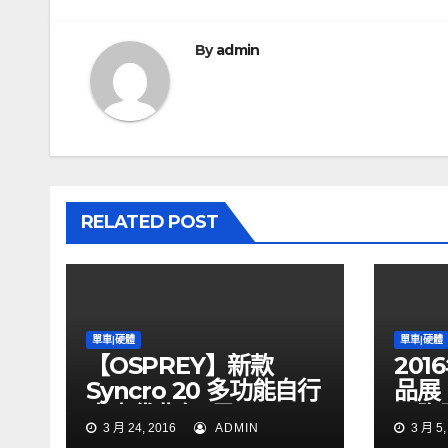
章
導
By
admin
覽
RELATED POST
單車|硬體
單車|硬體
【OSPREY】新款
20
Syncro 20 多功能自行
品展
車水袋背包_黑
國際
3 月 24, 2016
ADMIN
3 月 5,