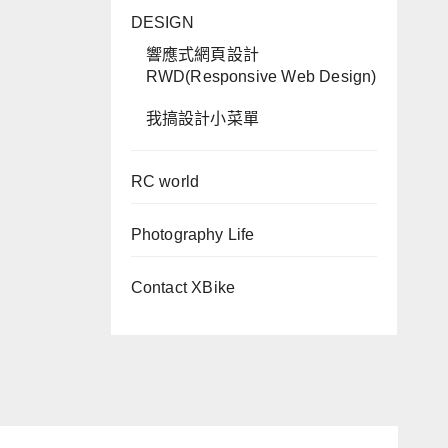
DESIGN
響應式網頁設計
RWD(Responsive Web Design)
我搞設計小菜單
RC world
Photography Life
Contact XBike