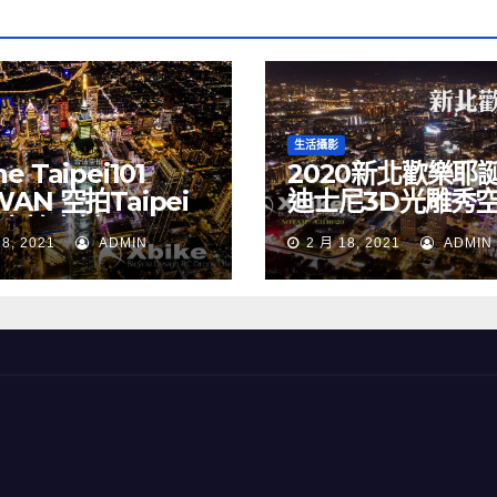
生活攝影
e Taipei101
2020新北歡樂耶
WAN 空拍Taipei
迪士尼3D光雕秀
 空拍素材
NEW TAIPEI CIT
18, 2021
ADMIN
2 月 18, 2021
ADMIN
TAIWAN drone
Merry Christma
Walt Disney
TAIWAN