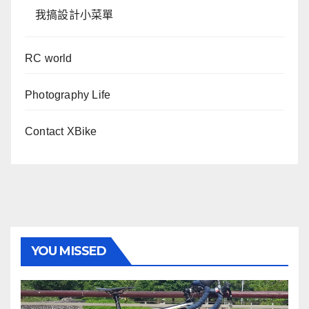
我搞設計小菜單
RC world
Photography Life
Contact XBike
YOU MISSED