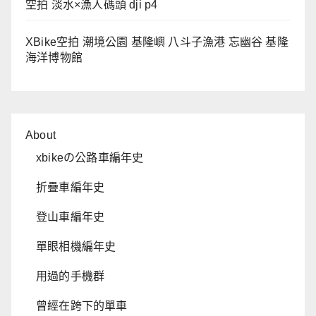
空拍 淡水×漁人碼頭 dji p4
XBike空拍 潮境公園 基隆嶼 八斗子漁港 忘幽谷 基隆
海洋博物館
About
xbikeの公路車編年史
折疊車編年史
登山車編年史
單眼相機編年史
用過的手機群
曾經在跨下的單車