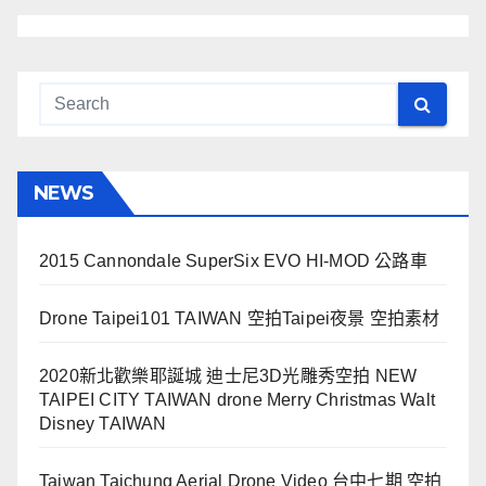
NEWS
2015 Cannondale SuperSix EVO HI-MOD 公路車
Drone Taipei101 TAIWAN 空拍Taipei夜景 空拍素材
2020新北歡樂耶誕城 迪士尼3D光雕秀空拍 NEW
TAIPEI CITY TAIWAN drone Merry Christmas Walt
Disney TAIWAN
Taiwan Taichung Aerial Drone Video 台中七期 空拍