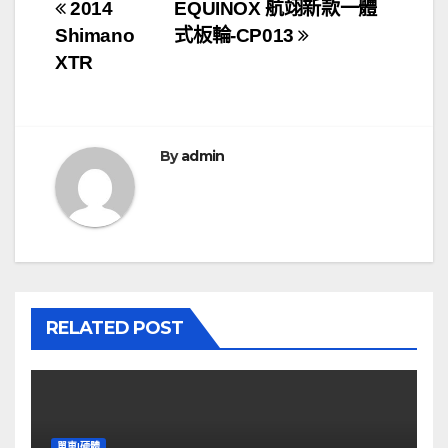
文
2014
EQUINOX 航翊新款一體
Shimano
式板輪-CP013
章
XTR
導
覽
By
admin
RELATED POST
單車|硬體