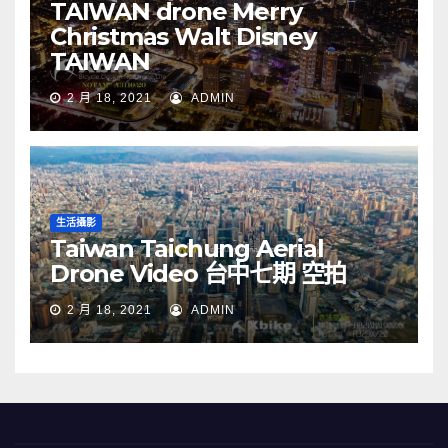
TAIWAN drone Merry
Christmas Walt Disney
TAIWAN
2 月 18, 2021
ADMIN
生活攝影
Taiwan Taichung Aerial
Drone Video 台中七期 空拍
2 月 18, 2021
ADMIN