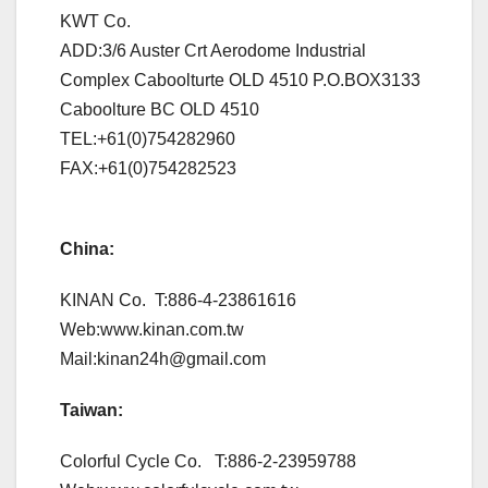
KWT Co.
ADD:3/6 Auster Crt Aerodome Industrial
Complex Caboolturte OLD 4510 P.O.BOX3133
Caboolture BC OLD 4510
TEL:+61(0)754282960
FAX:+61(0)754282523
China:
KINAN Co. T:886-4-23861616
Web:www.kinan.com.tw
Mail:kinan24h@gmail.com
Taiwan:
Colorful Cycle Co. T:886-2-23959788