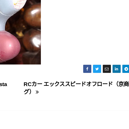
sta
RCカー エックススピードオフロード（京
グ）