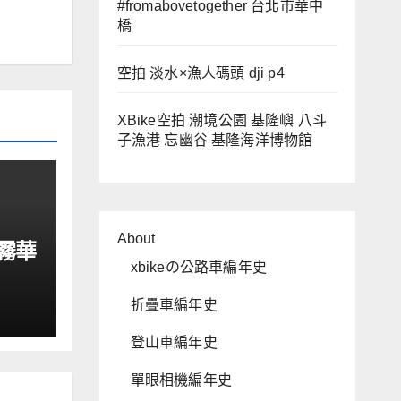
#fromabovetogether 台北市華中
橋
空拍 淡水×漁人碼頭 dji p4
XBike空拍 潮境公園 基隆嶼 八斗
子漁港 忘幽谷 基隆海洋博物館
About
霧華
xbikeの公路車編年史
e
折疊車編年史
登山車編年史
單眼相機編年史