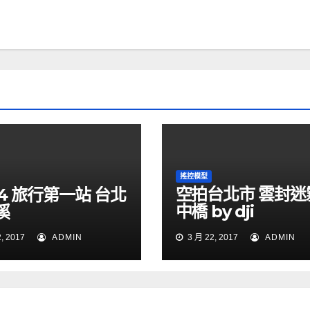
搖控模型
空拍台北市 雲封迷
 p4 旅行第一站 台北
中橋 by dji
溪
phantom4 dron
, 2017
ADMIN
3 月 22, 2017
ADMIN