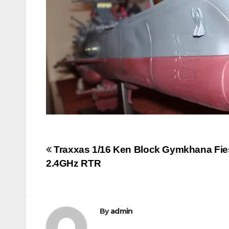
文
Traxxas 1/16 Ken Block Gymkhana Fie
2.4GHz RTR
章
導
覽
By
admin