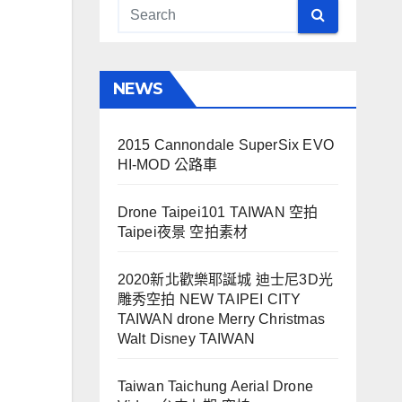
NEWS
2015 Cannondale SuperSix EVO
HI-MOD 公路車
Drone Taipei101 TAIWAN 空拍
Taipei夜景 空拍素材
2020新北歡樂耶誕城 迪士尼3D光
雕秀空拍 NEW TAIPEI CITY
TAIWAN drone Merry Christmas
Walt Disney TAIWAN
Taiwan Taichung Aerial Drone