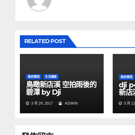
RELATED POST
搖控模型
生活攝影
搖控模型
鳥瞰新店溪 空拍雨後的
dji
碧潭 by Dji
新店
phantom4
3 月 29, 2017
ADMIN
3 月 22