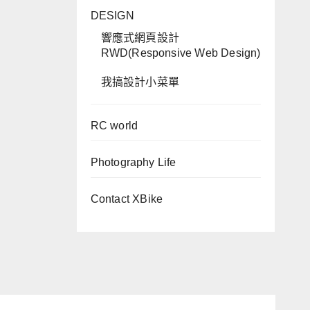
DESIGN
響應式網頁設計
RWD(Responsive Web Design)
我搞設計小菜單
RC world
Photography Life
Contact XBike