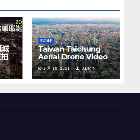
生活攝影
誕城
Taiwan Taichung
空拍
Aerial Drone Video
Y
台中七期 空拍
2 月 18, 2021
ADMIN
s