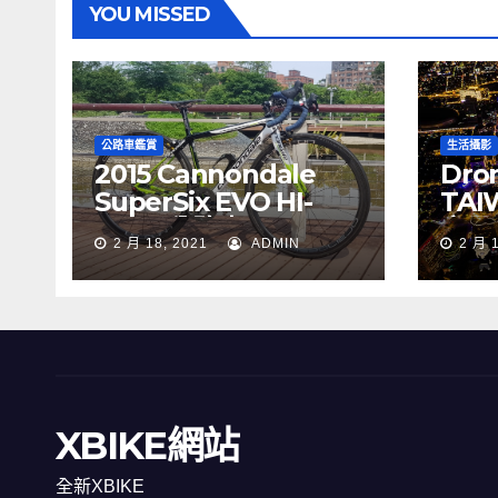
YOU MISSED
公路車鑑賞
生活攝影
2015 Cannondale
Dron
SuperSix EVO HI-
TAI
MOD 公路車
夜景
2 月 18, 2021
ADMIN
2 月 
XBIKE網站
全新XBIKE