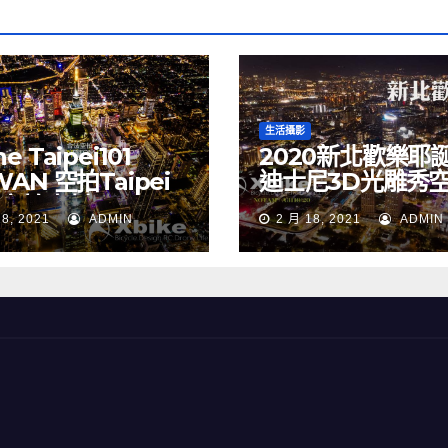
生活攝影
e Taipei101
2020新北歡樂耶
WAN 空拍Taipei
迪士尼3D光雕秀
 空拍素材
NEW TAIPEI CIT
18, 2021
ADMIN
2 月 18, 2021
ADMIN
TAIWAN drone
Merry Christma
Walt Disney
TAIWAN