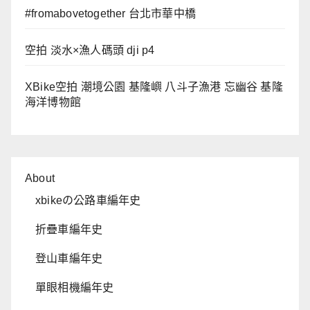
#fromabovetogether 台北市華中橋
空拍 淡水×漁人碼頭 dji p4
XBike空拍 潮境公園 基隆嶼 八斗子漁港 忘幽谷 基隆
海洋博物館
About
xbikeの公路車編年史
折疊車編年史
登山車編年史
單眼相機編年史