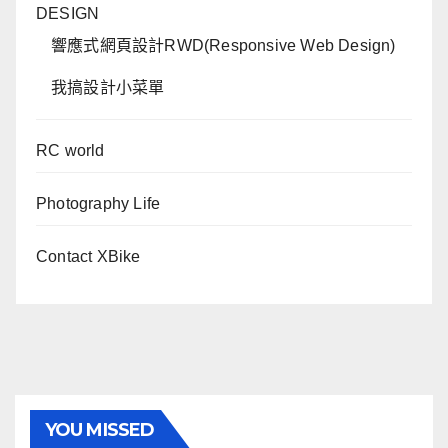
DESIGN
響應式網頁設計RWD(Responsive Web Design)
我搞設計小菜單
RC world
Photography Life
Contact XBike
YOU MISSED