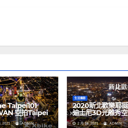
生活攝影
e Taipei101
2020新北歡樂耶
WAN 空拍Taipei
迪士尼3D光雕秀空
 空拍素材
NEW TAIPEI CIT
, 2021
ADMIN
2 月 18, 2021
ADMIN
TAIWAN drone