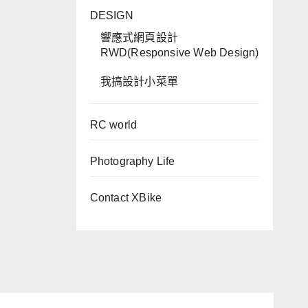
DESIGN
響應式網頁設計
RWD(Responsive Web Design)
我搞設計小菜單
RC world
Photography Life
Contact XBike