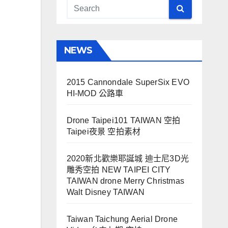
NEWS
2015 Cannondale SuperSix EVO
HI-MOD 公路車
Drone Taipei101 TAIWAN 空拍
Taipei夜景 空拍素材
2020新北歡樂耶誕城 迪士尼3D光
雕秀空拍 NEW TAIPEI CITY
TAIWAN drone Merry Christmas
Walt Disney TAIWAN
Taiwan Taichung Aerial Drone