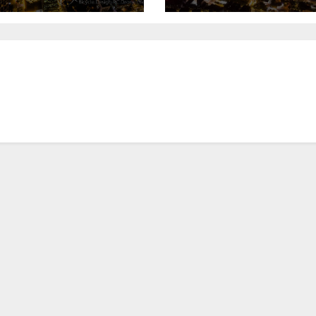
Merry Christmas
Walt Disney
TAIWAN