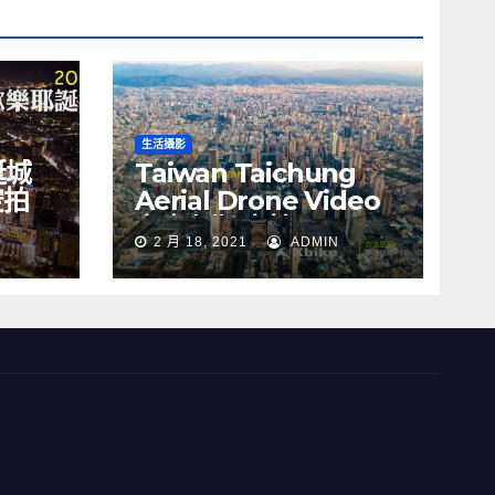
生活攝影
誕城
Taiwan Taichung
空拍
Aerial Drone Video
Y
台中七期 空拍
2 月 18, 2021
ADMIN
s