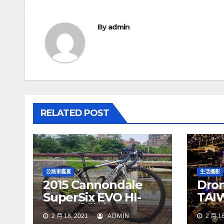
章
導
By
admin
覽
RELATED POST
公路車鑑賞
生活攝影
2015 Cannondale
Dron
SuperSix EVO HI-
TAI
MOD 公路車
夜景
2 月 18, 2021
ADMIN
2 月 18