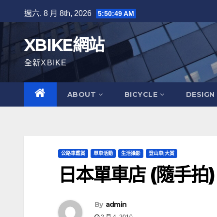
Skip
週六. 8 月 8th, 2026
5:50:50 AM
to
content
XBIKE網站
全新XBIKE
ABOUT
BICYCLE
DESIGN
公路車鑑賞
單車活動
生活攝影
登山車|大賞
日本單車店 (隨手拍)
By
admin