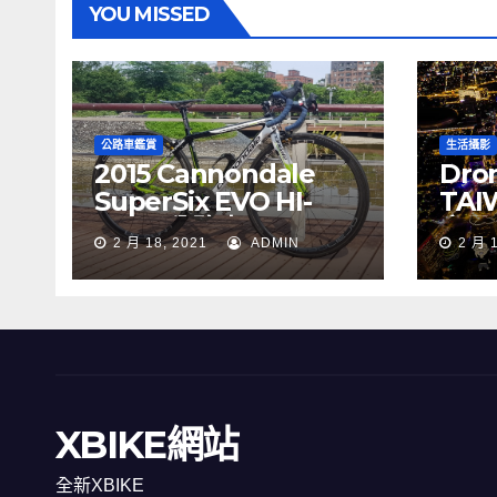
YOU MISSED
公路車鑑賞
生活攝影
2015 Cannondale
Dron
SuperSix EVO HI-
TAI
MOD 公路車
夜景
2 月 18, 2021
ADMIN
2 月 
XBIKE網站
全新XBIKE