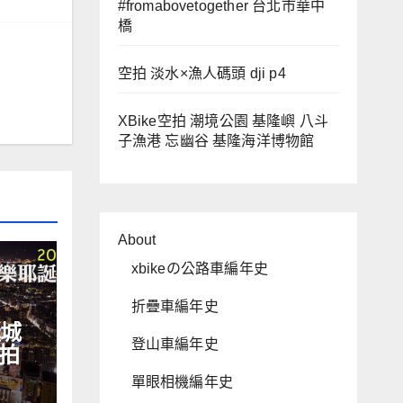
#fromabovetogether 台北市華中
橋
空拍 淡水×漁人碼頭 dji p4
XBike空拍 潮境公園 基隆嶼 八斗
子漁港 忘幽谷 基隆海洋博物館
About
xbikeの公路車編年史
折疊車編年史
誕城
登山車編年史
拍
Y
單眼相機編年史