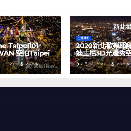
生活攝影
e Taipei101
2020新北歡樂耶
WAN 空拍Taipei
迪士尼3D光雕秀
 空拍素材
NEW TAIPEI CIT
18, 2021
ADMIN
2 月 18, 2021
ADMIN
TAIWAN drone
Merry Christma
Walt Disney
TAIWAN