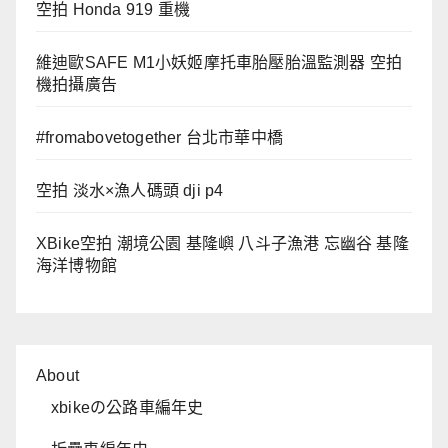
空拍 Honda 919 重機
維迪歐SAFE M1小妖姬摩托車胎壓胎溫監測器 空拍
機拍攝廣告
#fromabovetogether 台北市華中橋
空拍 淡水×漁人碼頭 dji p4
XBike空拍 潮境公園 基隆嶼 八斗子漁港 忘幽谷 基隆
海洋博物館
About
xbikeの公路車編年史