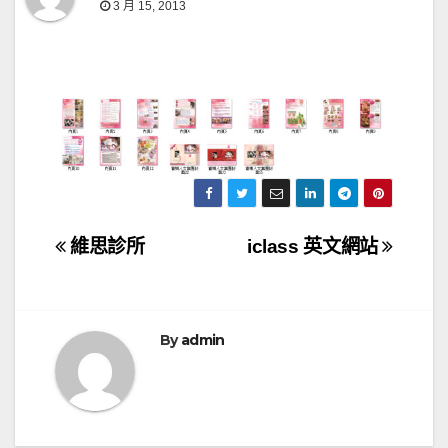
3 月 15, 2013
文
維思診所
iclass 英文網站
章
導
By
admin
覽