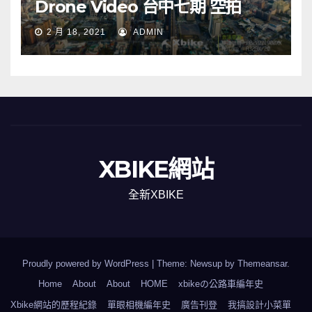
Drone Video 台中七期 空拍
2 月 18, 2021
ADMIN
XBIKE網站
全新XBIKE
Proudly powered by WordPress
|
Theme: Newsup by
Themeansar
.
Home
About
About
HOME
xbikeの公路車編年史
Xbike網站的歷程紀錄
單眼相機編年史
廣告刊登
我搞設計小菜單