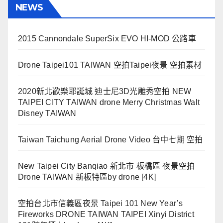
NEWS
2015 Cannondale SuperSix EVO HI-MOD 公路車
Drone Taipei101 TAIWAN 空拍Taipei夜景 空拍素材
2020新北歡樂耶誕城 迪士尼3D光雕秀空拍 NEW
TAIPEI CITY TAIWAN drone Merry Christmas Walt
Disney TAIWAN
Taiwan Taichung Aerial Drone Video 台中七期 空拍
New Taipei City Banqiao 新北市 板橋區 夜景空拍
Drone TAIWAN 新板特區by drone [4K]
空拍台北市信義區夜景 Taipei 101 New Year’s
Fireworks DRONE TAIWAN TAIPEI Xinyi District