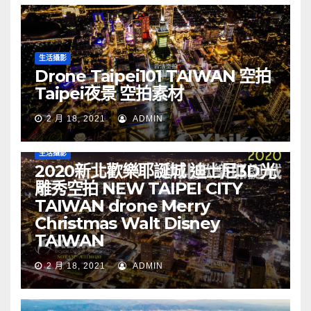
生活攝影
Drone Taipei101 TAIWAN 空拍
Taipei夜景 空拍素材
2 月 18, 2021
ADMIN
生活攝影
2020新北歡樂耶誕城 迪士尼3D光
雕秀空拍 NEW TAIPEI CITY
TAIWAN drone Merry
Christmas Walt Disney
TAIWAN
2 月 18, 2021
ADMIN