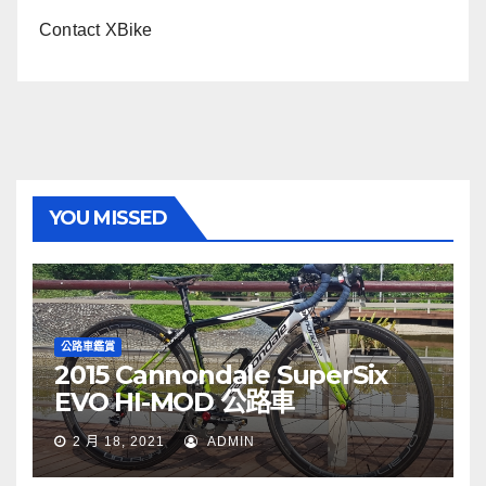
Contact XBike
YOU MISSED
公路車鑑賞
2015 Cannondale SuperSix
EVO HI-MOD 公路車
2 月 18, 2021
ADMIN