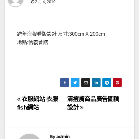
2 月 4, 2010
跨年海報看版設計 尺寸:300cm X 200cm
地點:信義會館
文
衣服網站 衣服
清痘膚商品廣告圖稿
flsh網站
設計
章
導
By
admin