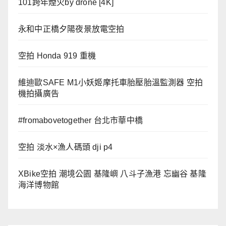
101跨年煙火by drone [4K]
永和中正橋夕陽夜景放電空拍
空拍 Honda 919 重機
維迪歐SAFE M1小妖姬摩托車胎壓胎溫監測器 空拍
機拍攝廣告
#fromabovetogether 台北市華中橋
空拍 淡水×漁人碼頭 dji p4
XBike空拍 潮境公園 基隆嶼 八斗子漁港 忘幽谷 基隆
海洋博物館