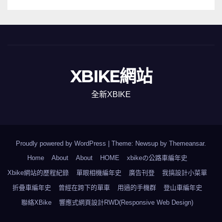
XBIKE網站
全新XBIKE
Proudly powered by WordPress
|
Theme: Newsup by
Themeansar
.
Home
About
About
HOME
xbikeの公路車編年史
Xbike網站的歷程紀錄
單眼相機編年史
廣告刊登
我搞設計小菜單
折疊車編年史
曾經在跨下的單車
用過的手機群
登山車編年史
聯絡XBike
響應式網頁設計RWD(Responsive Web Design)