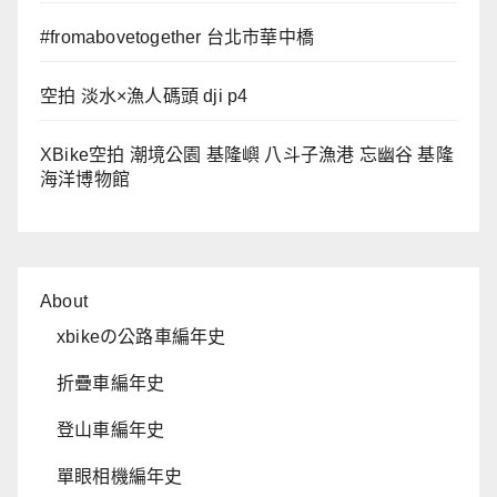
#fromabovetogether 台北市華中橋
空拍 淡水×漁人碼頭 dji p4
XBike空拍 潮境公園 基隆嶼 八斗子漁港 忘幽谷 基隆
海洋博物館
About
xbikeの公路車編年史
折疊車編年史
登山車編年史
單眼相機編年史