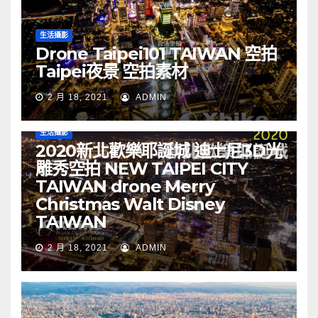
生活攝影
Drone Taipei101 TAIWAN 空拍
Taipei夜景 空拍素材
2 月 18, 2021
ADMIN
生活攝影
2020新北歡樂耶誕城 迪士尼3D光
雕秀空拍 NEW TAIPEI CITY
TAIWAN drone Merry
Christmas Walt Disney
TAIWAN
2 月 18, 2021
ADMIN