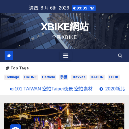
Skip
週四. 8 月 6th, 2026
4:09:36 PM
to
content
XBIKE網站
全新XBIKE
Top Tags
Colnago
DRONE
Cervelo
手機
Traxxas
DAHON
LOOK
TAIWAN 空拍Taipei夜景 空拍素材
2020新北歡樂耶誕城 迪士尼3D光雕秀