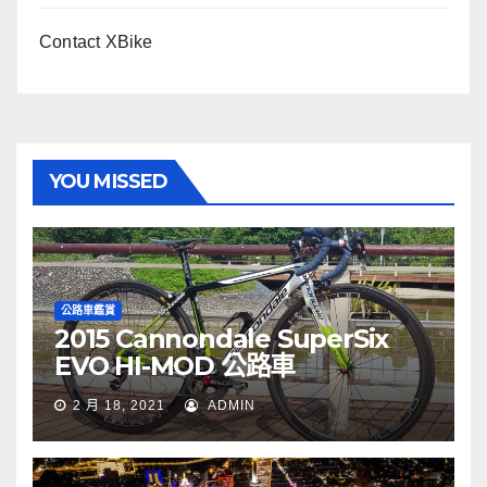
Contact XBike
YOU MISSED
公路車鑑賞
2015 Cannondale SuperSix
EVO HI-MOD 公路車
2 月 18, 2021
ADMIN