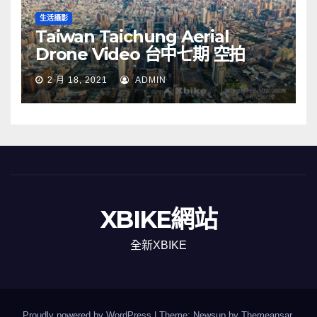
生活攝影
Taiwan Taichung Aerial
Drone Video 台中七期 空拍
2 月 18, 2021
ADMIN
XBIKE網站
全新XBIKE
Proudly powered by WordPress
|
Theme: Newsup by
Themeansar
.