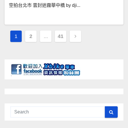
空拍台北市 雲封迷霧華中橋 by dji...
文
1
2
...
41
章
導
覽