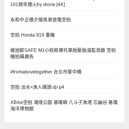
101跨年煙火by drone [4K]
永和中正橋夕陽夜景放電空拍
空拍 Honda 919 重機
維迪歐SAFE M1小妖姬摩托車胎壓胎溫監測器 空拍
機拍攝廣告
#fromabovetogether 台北市華中橋
空拍 淡水×漁人碼頭 dji p4
XBike空拍 潮境公園 基隆嶼 八斗子漁港 忘幽谷 基隆
海洋博物館