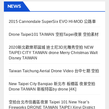
NEWS
2015 Cannondale SuperSix EVO HI-MOD 公路車
Drone Taipei101 TAIWAN 空拍Taipei夜景 空拍素材
2020新北歡樂耶誕城 迪士尼3D光雕秀空拍 NEW
TAIPEI CITY TAIWAN drone Merry Christmas Walt
Disney TAIWAN
Taiwan Taichung Aerial Drone Video 台中七期 空拍
New Taipei City Banqiao 新北市 板橋區 夜景空拍
Drone TAIWAN 新板特區by drone [4K]
空拍台北市信義區夜景 Taipei 101 New Year’s
Fireworks DRONE TAIWAN TAIPEI Xinyi District