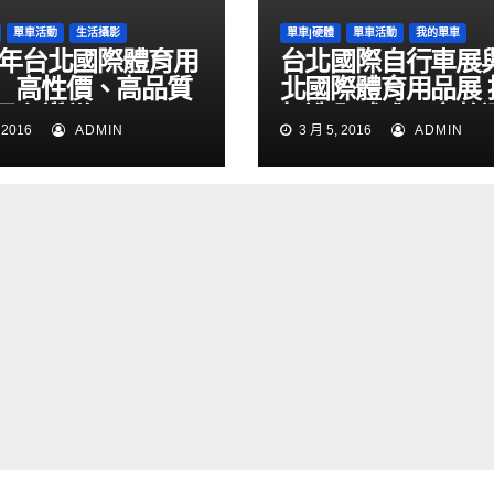
單車活動
生活攝影
單車|硬體
單車活動
我的單車
16年台北國際體育用
台北國際自行車展
 高性價、高品質
北國際體育用品展 
買主讚賞
打造全球唯一完整
 2016
ADMIN
3 月 5, 2016
ADMIN
產業採購平台