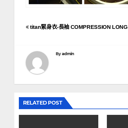
文
titan緊身衣-長袖 COMPRESSION LONG
章
導
By
admin
覽
RELATED POST