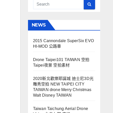
NEWS
2015 Cannondale SuperSix EVO
HI-MOD 公路車
Drone Taipei101 TAIWAN 空拍
Taipei夜景 空拍素材
2020新北歡樂耶誕城 迪士尼3D光
雕秀空拍 NEW TAIPEI CITY
TAIWAN drone Merry Christmas
Walt Disney TAIWAN
Taiwan Taichung Aerial Drone