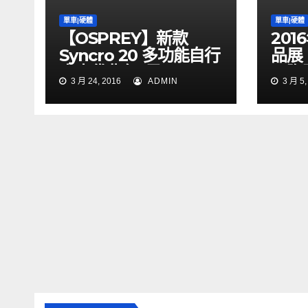
單車|硬體
單車|硬體
【OSPREY】新款
20
Syncro 20 多功能自行
品展
車水袋背包_黑
國際
3 月 24, 2016
ADMIN
3 月 5,