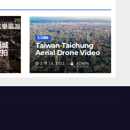
生活攝影
誕城
Taiwan Taichung
空拍
Aerial Drone Video
Y
台中七期 空拍
2 月 18, 2021
ADMIN
s