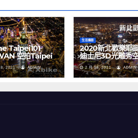
生活攝影
e Taipei101
2020新北歡樂耶
WAN 空拍Taipei
迪士尼3D光雕秀
 空拍素材
NEW TAIPEI CIT
18, 2021
ADMIN
2 月 18, 2021
ADMIN
TAIWAN drone
Merry Christma
Walt Disney
TAIWAN