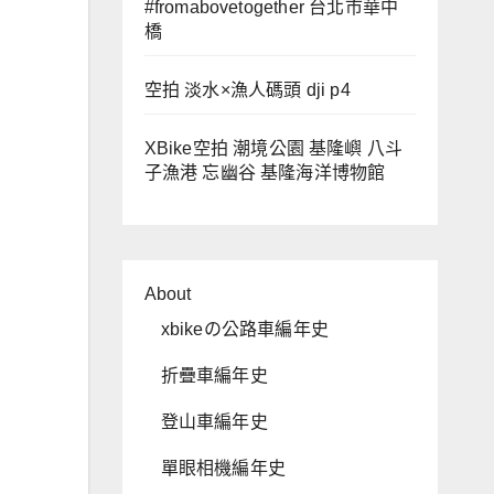
#fromabovetogether 台北市華中
橋
空拍 淡水×漁人碼頭 dji p4
XBike空拍 潮境公園 基隆嶼 八斗
子漁港 忘幽谷 基隆海洋博物館
About
xbikeの公路車編年史
折疊車編年史
登山車編年史
單眼相機編年史