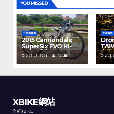
YOU MISSED
公路車鑑賞
生活攝影
2015 Cannondale
Dron
SuperSix EVO HI-
TAI
MOD 公路車
夜景
2 月 18, 2021
ADMIN
2 月 
XBIKE網站
全新XBIKE