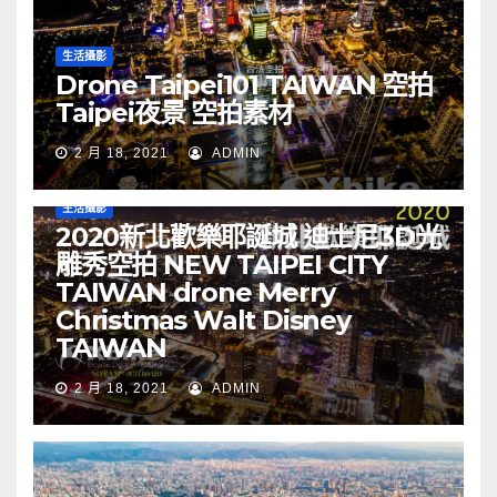
生活攝影
Drone Taipei101 TAIWAN 空拍
Taipei夜景 空拍素材
2 月 18, 2021
ADMIN
生活攝影
2020新北歡樂耶誕城 迪士尼3D光
雕秀空拍 NEW TAIPEI CITY
TAIWAN drone Merry
Christmas Walt Disney
TAIWAN
2 月 18, 2021
ADMIN