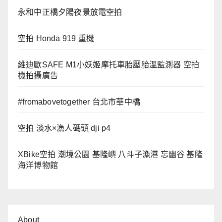
永和中正橋夕陽夜景放電空拍
空拍 Honda 919 重機
維迪歐SAFE M1小妖姬摩托車胎壓胎溫監測器 空拍
機拍攝廣告
#fromabovetogether 台北市華中橋
空拍 淡水×漁人碼頭 dji p4
XBike空拍 潮境公園 基隆嶼 八斗子漁港 忘幽谷 基隆
海洋博物館
About