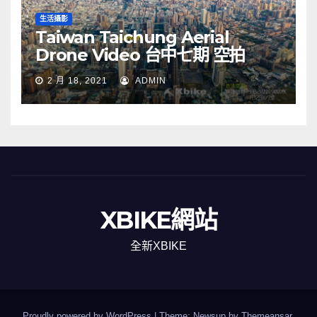
生活攝影
Taiwan Taichung Aerial
Drone Video 台中七期 空拍
2 月 18, 2021
ADMIN
XBIKE網站
全新XBIKE
Proudly powered by WordPress
|
Theme: Newsup by
Themeansar
.