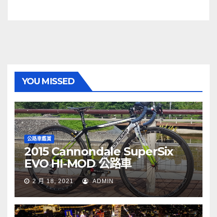
YOU MISSED
公路車鑑賞
2015 Cannondale SuperSix
EVO HI-MOD 公路車
2 月 18, 2021
ADMIN