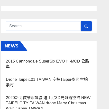
NEWS
2015 Cannondale SuperSix EVO HI-MOD 公路
車
Drone Taipei101 TAIWAN 空拍Taipei夜景 空拍
素材
2020新北歡樂耶誕城 迪士尼3D光雕秀空拍 NEW
TAIPEI CITY TAIWAN drone Merry Christmas
Walt Disney TAIWAN