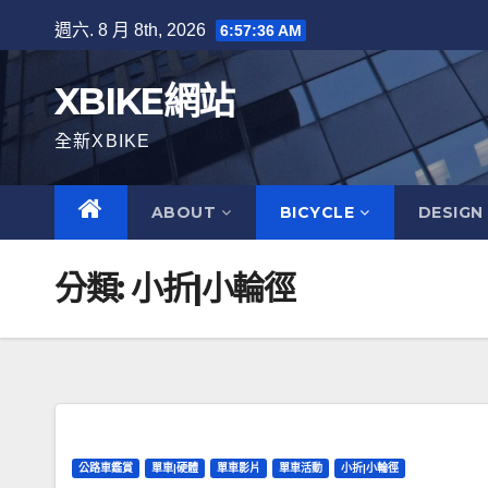
Skip
週六. 8 月 8th, 2026
6:57:37 AM
to
content
XBIKE網站
全新XBIKE
ABOUT
BICYCLE
DESIGN
分類:
小折|小輪徑
公路車鑑賞
單車|硬體
單車影片
單車活動
小折|小輪徑