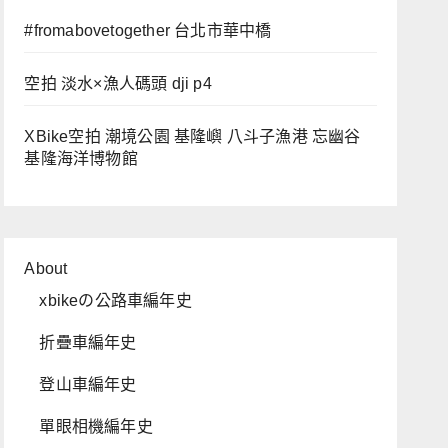
#fromabovetogether 台北市華中橋
空拍 淡水×漁人碼頭 dji p4
XBike空拍 潮境公園 基隆嶼 八斗子漁港 忘幽谷
基隆海洋博物館
About
xbikeの公路車編年史
折疊車編年史
登山車編年史
單眼相機編年史