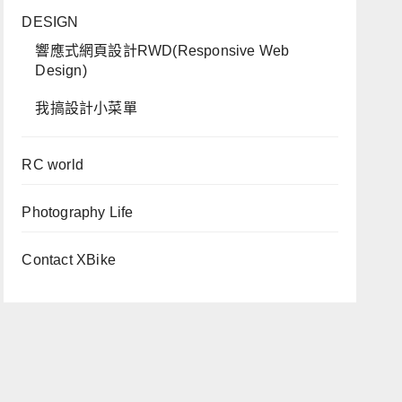
DESIGN
響應式網頁設計RWD(Responsive Web
Design)
我搞設計小菜單
RC world
Photography Life
Contact XBike