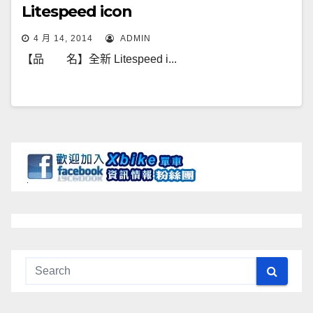
Litespeed icon
4 月 14, 2014
ADMIN
【品 名】全新 Litespeed i...