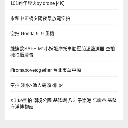
101跨年煙火by drone [4K]
永和中正橋夕陽夜景放電空拍
空拍 Honda 919 重機
維迪歐SAFE M1小妖姬摩托車胎壓胎溫監測器 空拍
機拍攝廣告
#fromabovetogether 台北市華中橋
空拍 淡水×漁人碼頭 dji p4
XBike空拍 潮境公園 基隆嶼 八斗子漁港 忘幽谷 基隆
海洋博物館