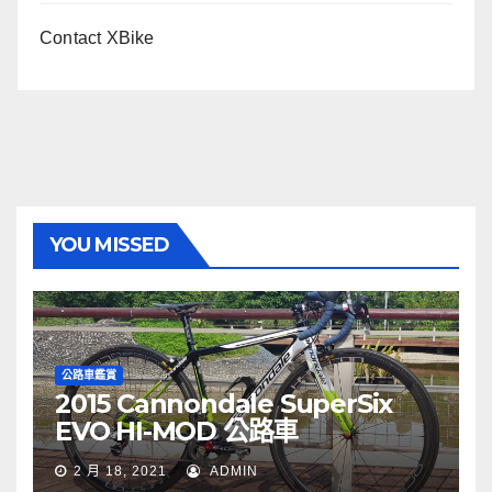
Contact XBike
YOU MISSED
公路車鑑賞
2015 Cannondale SuperSix
EVO HI-MOD 公路車
2 月 18, 2021
ADMIN