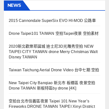
NEWS
2015 Cannondale SuperSix EVO HI-MOD 公路車
Drone Taipei101 TAIWAN 空拍Taipei夜景 空拍素材
2020新北歡樂耶誕城 迪士尼3D光雕秀空拍 NEW
TAIPEI CITY TAIWAN drone Merry Christmas Walt
Disney TAIWAN
Taiwan Taichung Aerial Drone Video 台中七期 空拍
New Taipei City Banqiao 新北市 板橋區 夜景空拍
Drone TAIWAN 新板特區by drone [4K]
空拍台北市信義區夜景 Taipei 101 New Year’s
Fireworks DRONE TAIWAN TAIPEI Xinyi District