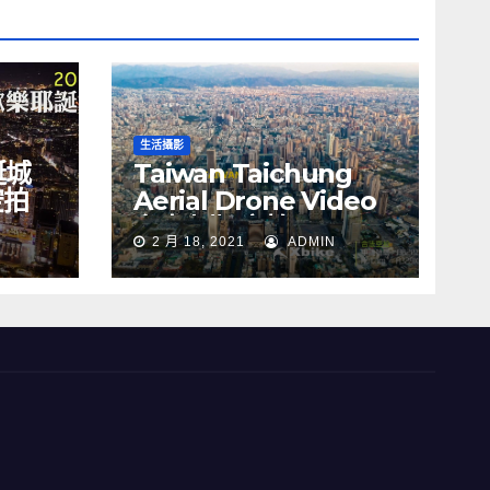
生活攝影
誕城
Taiwan Taichung
空拍
Aerial Drone Video
Y
台中七期 空拍
2 月 18, 2021
ADMIN
s