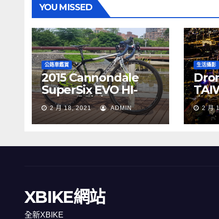
YOU MISSED
公路車鑑賞
生活攝影
2015 Cannondale
Dron
SuperSix EVO HI-
TAI
MOD 公路車
夜景
2 月 18, 2021
ADMIN
2 月 
XBIKE網站
全新XBIKE