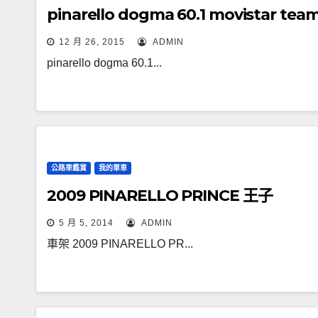
pinarello dogma 60.1 movistar tea
12 月 26, 2015
ADMIN
pinarello dogma 60.1...
公路車鑑賞
我的單車
2009 PINARELLO PRINCE 王子
5 月 5, 2014
ADMIN
車架 2009 PINARELLO PR...