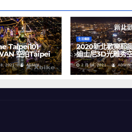
生活攝影
e Taipei101
2020新北歡樂耶
WAN 空拍Taipei
迪士尼3D光雕秀
 空拍素材
NEW TAIPEI CIT
18, 2021
ADMIN
2 月 18, 2021
ADMIN
TAIWAN drone
Merry Christma
Walt Disney
TAIWAN