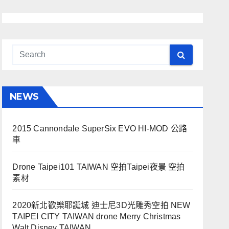
NEWS
2015 Cannondale SuperSix EVO HI-MOD 公路
車
Drone Taipei101 TAIWAN 空拍Taipei夜景 空拍
素材
2020新北歡樂耶誕城 迪士尼3D光雕秀空拍 NEW
TAIPEI CITY TAIWAN drone Merry Christmas
Walt Disney TAIWAN