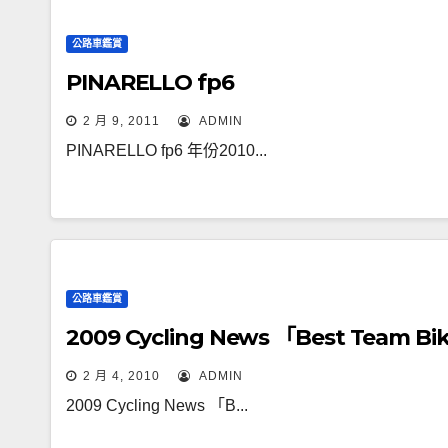
公路車鑑賞
PINARELLO fp6
2 月 9, 2011
ADMIN
PINARELLO fp6 年份2010...
公路車鑑賞
2009 Cycling News 「Best Team Bik
2 月 4, 2010
ADMIN
2009 Cycling News 「B...