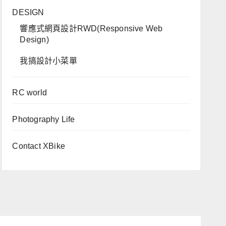
DESIGN
響應式網頁設計RWD(Responsive Web
Design)
我搞設計小菜單
RC world
Photography Life
Contact XBike