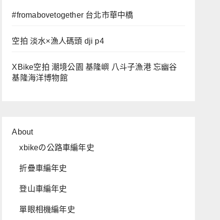
#fromabovetogether 台北市華中橋
空拍 淡水×漁人碼頭 dji p4
XBike空拍 潮境公園 基隆嶼 八斗子漁港 忘幽谷
基隆海洋博物館
About
xbikeの公路車編年史
折疊車編年史
登山車編年史
單眼相機編年史