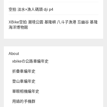
空拍 淡水×漁人碼頭 dji p4
XBike空拍 潮境公園 基隆嶼 八斗子漁港 忘幽谷 基隆
海洋博物館
About
xbikeの公路車編年史
折疊車編年史
登山車編年史
單眼相機編年史
用過的手機群