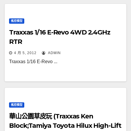
搖控模型
Traxxas 1/16 E-Revo 4WD 2.4GHz
RTR
4 月 5, 2012
ADMIN
Traxxas 1/16 E-Revo ...
搖控模型
華山公園草皮玩 (Traxxas Ken
Block;Tamiya Toyota Hilux High-Lift