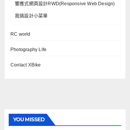
響應式網頁設計RWD(Responsive Web Design)
我搞設計小菜單
RC world
Photography Life
Contact XBike
YOU MISSED