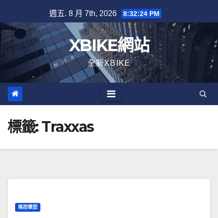
Skip
週五. 8 月 7th, 2026
8:32:25 PM
to
content
XBIKE網站
全新XBIKE
標籤:
Traxxas
搖控模型