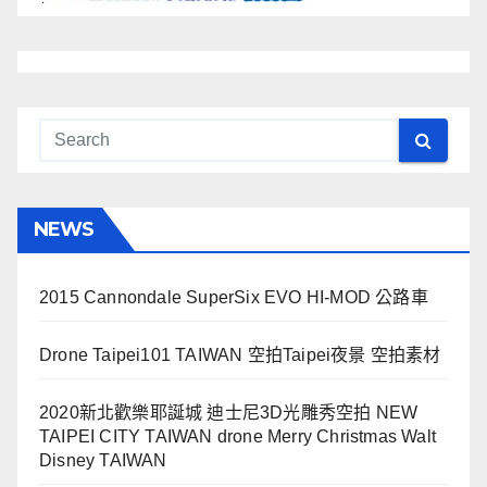
NEWS
2015 Cannondale SuperSix EVO HI-MOD 公路車
Drone Taipei101 TAIWAN 空拍Taipei夜景 空拍素材
2020新北歡樂耶誕城 迪士尼3D光雕秀空拍 NEW
TAIPEI CITY TAIWAN drone Merry Christmas Walt
Disney TAIWAN