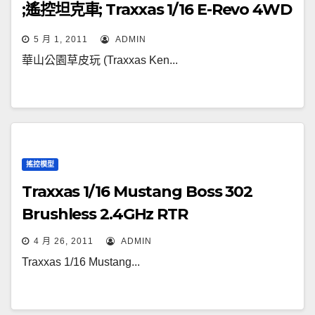
;遙控坦克車; Traxxas 1/16 E-Revo 4WD
2.4GHz RTR Blue; Team Associated
5 月 1, 2011
ADMIN
RC18B)
華山公園草皮玩 (Traxxas Ken...
搖控模型
Traxxas 1/16 Mustang Boss 302
Brushless 2.4GHz RTR
4 月 26, 2011
ADMIN
Traxxas 1/16 Mustang...