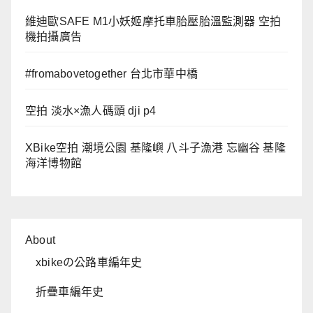
維迪歐SAFE M1小妖姬摩托車胎壓胎溫監測器 空拍
機拍攝廣告
#fromabovetogether 台北市華中橋
空拍 淡水×漁人碼頭 dji p4
XBike空拍 潮境公園 基隆嶼 八斗子漁港 忘幽谷 基隆
海洋博物館
About
xbikeの公路車編年史
折疊車編年史