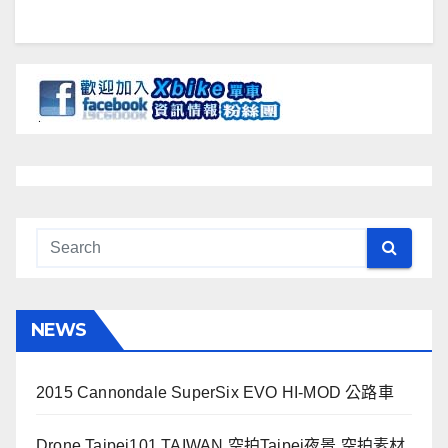
NEWS
2015 Cannondale SuperSix EVO HI-MOD 公路車
Drone Taipei101 TAIWAN 空拍Taipei夜景 空拍素材