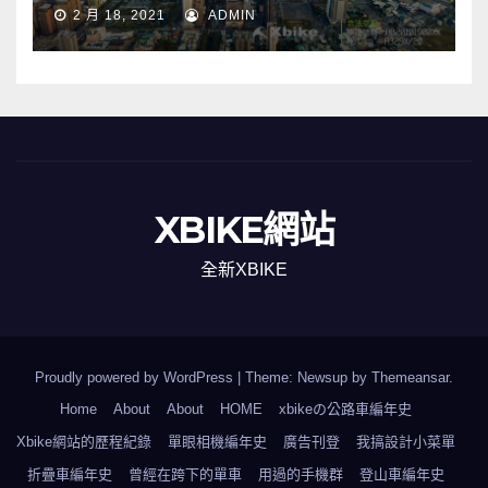
2 月 18, 2021
ADMIN
XBIKE網站
全新XBIKE
Proudly powered by WordPress
|
Theme: Newsup by
Themeansar
.
Home
About
About
HOME
xbikeの公路車編年史
Xbike網站的歷程紀錄
單眼相機編年史
廣告刊登
我搞設計小菜單
折疊車編年史
曾經在跨下的單車
用過的手機群
登山車編年史