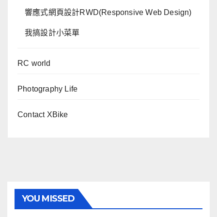
響應式網頁設計RWD(Responsive Web Design)
我搞設計小菜單
RC world
Photography Life
Contact XBike
YOU MISSED