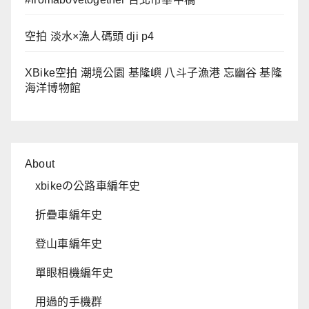
空拍 淡水×漁人碼頭 dji p4
XBike空拍 潮境公園 基隆嶼 八斗子漁港 忘幽谷 基隆
海洋博物館
About
xbikeの公路車編年史
折疊車編年史
登山車編年史
單眼相機編年史
用過的手機群