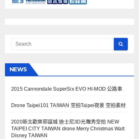
NEWS
2015 Cannondale SuperSix EVO HI-MOD 公路車
Drone Taipei101 TAIWAN 空拍Taipei夜景 空拍素材
2020新北歡樂耶誕城 迪士尼3D光雕秀空拍 NEW
TAIPEI CITY TAIWAN drone Merry Christmas Walt
Disney TAIWAN