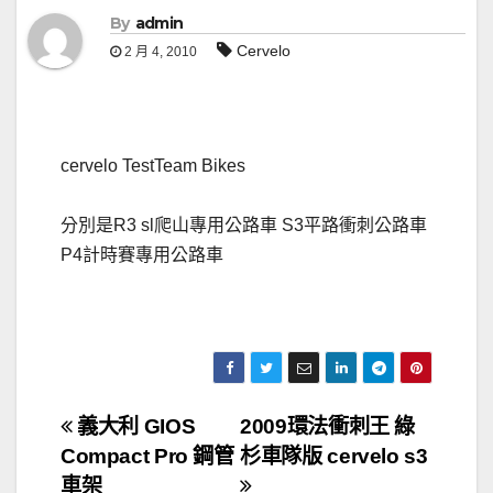
By
admin
Cervelo
2 月 4, 2010
cervelo TestTeam Bikes
分別是R3 sl爬山專用公路車 S3平路衝刺公路車
P4計時賽專用公路車
文
義大利 GIOS
2009環法衝刺王 綠
Compact Pro 鋼管
杉車隊版 cervelo s3
章
車架