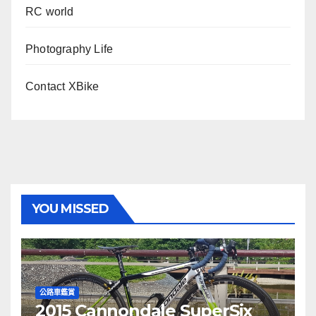
RC world
Photography Life
Contact XBike
YOU MISSED
公路車鑑賞
2015 Cannondale SuperSix