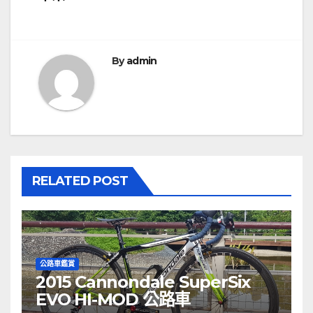
導
覽
By
admin
RELATED POST
公路車鑑賞
2015 Cannondale SuperSix
EVO HI-MOD 公路車