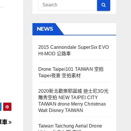
NEWS
2015 Cannondale SuperSix EVO
HI-MOD 公路車
Drone Taipei101 TAIWAN 空拍
Taipei夜景 空拍素材
2020新北歡樂耶誕城 迪士尼3D光
雕秀空拍 NEW TAIPEI CITY
TAIWAN drone Merry Christmas
Walt Disney TAIWAN
萬單車
Taiwan Taichung Aerial Drone