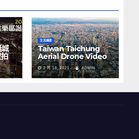
生活攝影
誕城
Taiwan Taichung
空拍
Aerial Drone Video
Y
台中七期 空拍
2 月 18, 2021
ADMIN
s