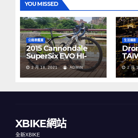
YOU MISSED
公路車鑑賞
生活攝影
2015 Cannondale
Dron
SuperSix EVO HI-
TAI
MOD 公路車
夜景
2 月 18, 2021
ADMIN
2 月 
XBIKE網站
全新XBIKE