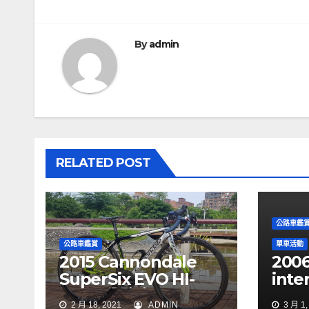
章
導
By
admin
覽
RELATED POST
公路車鑑
公路車鑑賞
單車活動
2015 Cannondale
2006
SuperSix EVO HI-
inte
MOD 公路車
sh
2 月 18, 2021
ADMIN
3 月 1,