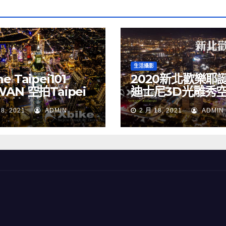
生活攝影
e Taipei101
2020新北歡樂耶
WAN 空拍Taipei
迪士尼3D光雕秀
 空拍素材
NEW TAIPEI CIT
18, 2021
ADMIN
2 月 18, 2021
ADMIN
TAIWAN drone
Merry Christma
Walt Disney
TAIWAN