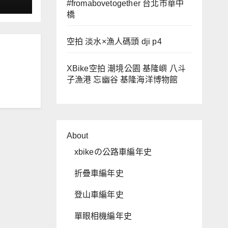
#fromabovetogether 台北市華中
橋
空拍 淡水×漁人碼頭 dji p4
XBike空拍 潮境公園 基隆嶼 八斗
子漁港 忘幽谷 基隆海洋博物館
About
xbikeの公路車編年史
折疊車編年史
登山車編年史
單眼相機編年史