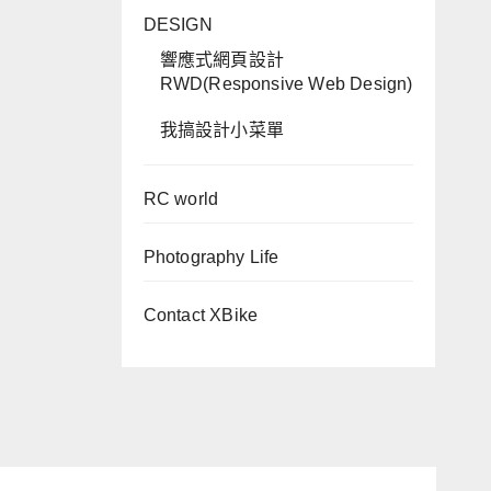
DESIGN
響應式網頁設計
RWD(Responsive Web Design)
我搞設計小菜單
RC world
Photography Life
Contact XBike