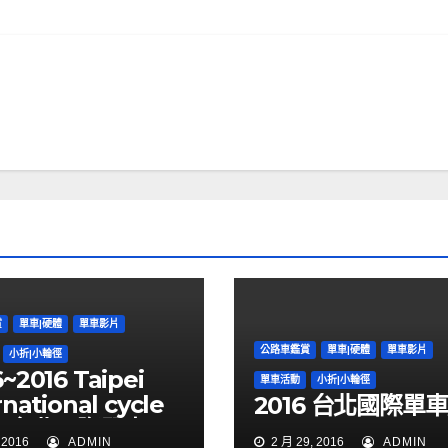
賞
單車|硬體
單車影片
公路車鑑賞
單車|硬體
單車影片
小折|小輪徑
~2016 Taipei
單車活動
小折|小輪徑
rnational cycle
2016 台北國際單
ow台北國際單車展
 2016
ADMIN
2 月 29, 2016
ADMIN