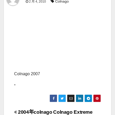
Colnago
2 月 4, 2010
Colnago 2007
“
文
2004年colnago
Colnago Extreme