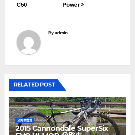
C50
Power
章
導
覽
By
admin
RELATED POST
公路車鑑賞
2015 Cannondale SuperSix