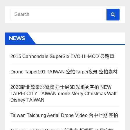
NEWS
2015 Cannondale SuperSix EVO HI-MOD 公路車
Drone Taipei101 TAIWAN 空拍Taipei夜景 空拍素材
2020新北歡樂耶誕城 迪士尼3D光雕秀空拍 NEW
TAIPEI CITY TAIWAN drone Merry Christmas Walt
Disney TAIWAN
Taiwan Taichung Aerial Drone Video 台中七期 空拍