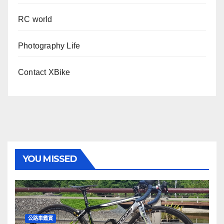
RC world
Photography Life
Contact XBike
YOU MISSED
公路車鑑賞