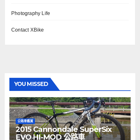
Photography Life
Contact XBike
YOU MISSED
公路車鑑賞
2015 Cannondale SuperSix
EVO HI-MOD 公路車