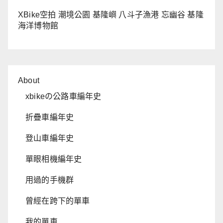
XBike空拍 潮境公園 基隆嶼 八斗子漁港 忘幽谷 基隆
海洋博物館
About
xbikeの公路車編年史
折疊車編年史
登山車編年史
單眼相機編年史
用過的手機群
曾經在跨下的單車
我的單車