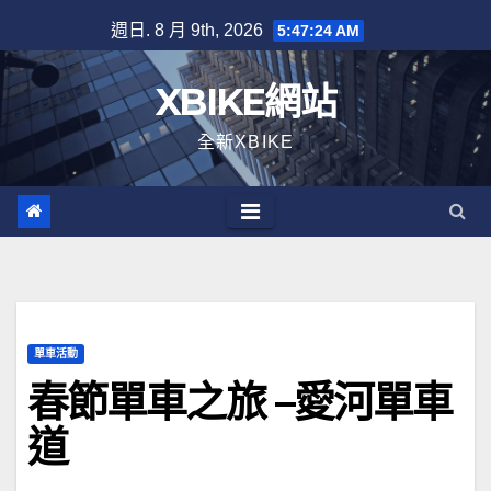
Skip
週日. 8 月 9th, 2026
5:47:24 AM
to
content
XBIKE網站
全新XBIKE
單車活動
春節單車之旅 –愛河單車
道