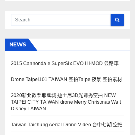
NEWS
2015 Cannondale SuperSix EVO HI-MOD 公路車
Drone Taipei101 TAIWAN 空拍Taipei夜景 空拍素材
2020新北歡樂耶誕城 迪士尼3D光雕秀空拍 NEW
TAIPEI CITY TAIWAN drone Merry Christmas Walt
Disney TAIWAN
Taiwan Taichung Aerial Drone Video 台中七期 空拍