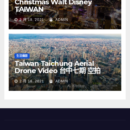
Christmas Walt Disney
TAIWAN
2 月 18, 2021
ADMIN
生活攝影
Taiwan Taichung Aerial
Drone Video 台中七期 空拍
2 月 18, 2021
ADMIN