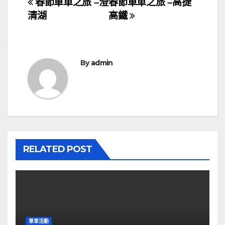
文
春節單車之旅 –澄
春節單車之旅 –高捷
清湖
高鐵
章
導
覽
By
admin
RELATED POST
單車活動