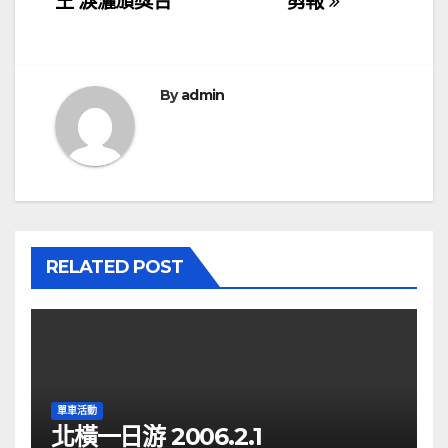
王 淚灑頒獎台
剪報
導
覽
By
admin
RELATED POST
單車活動
北橫一日游 2006.2.1