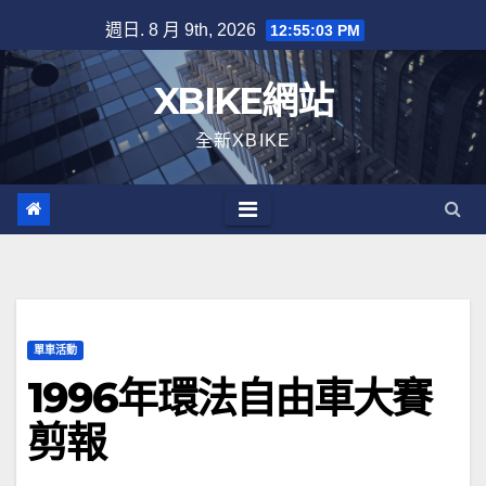
Skip
週日. 8 月 9th, 2026
12:55:04 PM
to
content
XBIKE網站
全新XBIKE
單車活動
1996年環法自由車大賽
剪報