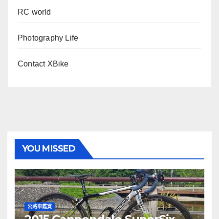
RC world
Photography Life
Contact XBike
YOU MISSED
公路車鑑賞