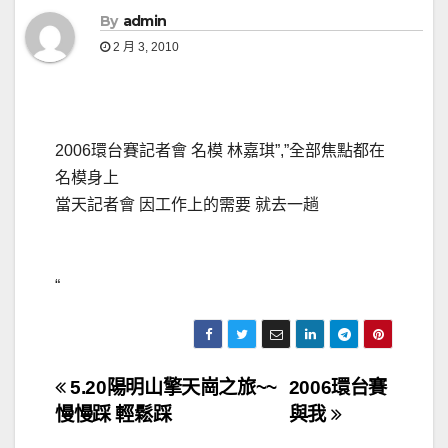
By
admin
2 月 3, 2010
2006環台賽記者會 名模 林嘉琪”,”全部焦點都在
名模身上
當天記者會 因工作上的需要 就去一趟
“
文
5.20陽明山擎天崗之旅~~
2006環台賽
慢慢踩 輕鬆踩
與我
章