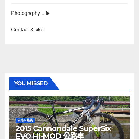
Photography Life
Contact XBike
YOU MISSED
公路車鑑賞
2015 Cannondale SuperSix
EVO HI-MOD 公路車