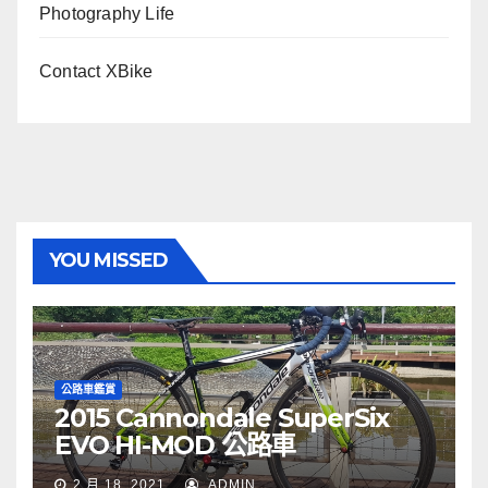
Photography Life
Contact XBike
YOU MISSED
公路車鑑賞
2015 Cannondale SuperSix
EVO HI-MOD 公路車
2 月 18, 2021
ADMIN