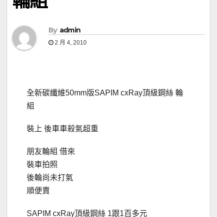
輪組
By
admin
2 月 4, 2010
全新碳纖維50mm版SAPIM cxRay頂級鋼絲 輪
組
裝上 後車車殺氣超重
朋友輪組 借來
裝車拍照
後輪尚未打氣
順便賣
SAPIM cxRay頂級鋼絲 1跟1百多元