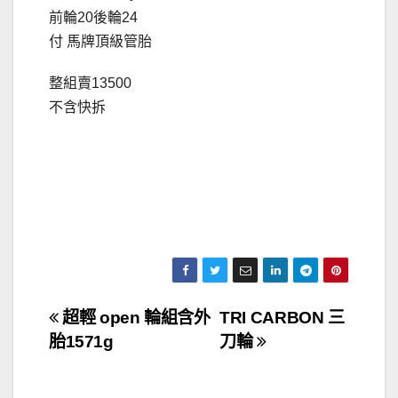
前輪20後輪24
付 馬牌頂級管胎
整組賣13500
不含快拆
文
超輕 open 輪組含外
TRI CARBON 三
胎1571g
刀輪
章
導