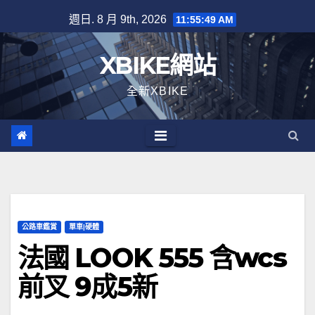
Skip
週日. 8 月 9th, 2026
11:55:49 AM
to
content
XBIKE網站
全新XBIKE
公路車鑑賞
單車|硬體
法國 LOOK 555 含wcs
前叉 9成5新