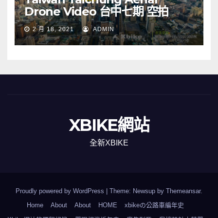
Drone Video 台中七期 空拍
2 月 18, 2021
ADMIN
XBIKE網站
全新XBIKE
Proudly powered by WordPress
|
Theme: Newsup by
Themeansar
.
Home
About
About
HOME
xbikeの公路車編年史