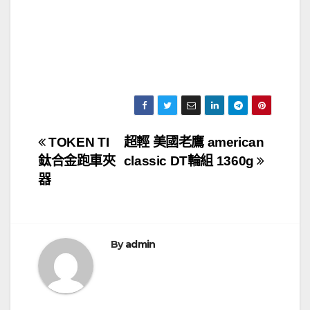
文
TOKEN TI
超輕 美國老鷹 american
鈦合金跑車夾
classic DT輪組 1360g
章
器
導
覽
By
admin