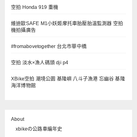
空拍 Honda 919 重機
維迪歐SAFE M1小妖姬摩托車胎壓胎溫監測器 空拍
機拍攝廣告
#fromabovetogether 台北市華中橋
空拍 淡水×漁人碼頭 dji p4
XBike空拍 潮境公園 基隆嶼 八斗子漁港 忘幽谷 基隆
海洋博物館
About
xbikeの公路車編年史