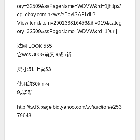
ory=32509&ssPageName=WDVW&rd=1]http://
cgi.ebay.com.hk/ws/eBayISAPI.dll?
ViewItem&item=290133816456&ih=019&categ
ory=32509&ssPageName=WDVW&rd=1[/url]
法國 LOOK 555
含wcs 300G前叉 9成5新
尺寸:51 上管53
使用約30km內
9成5新
http://tw.f5.page.bid.yahoo.com/tw/auction/e253
79648