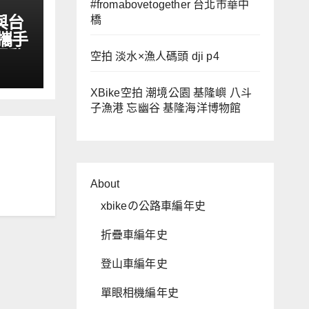
#fromabovetogether 台北市華中
與台
橋
攜手
運動
空拍 淡水×漁人碼頭 dji p4
XBike空拍 潮境公園 基隆嶼 八斗
子漁港 忘幽谷 基隆海洋博物館
About
xbikeの公路車編年史
折疊車編年史
登山車編年史
單眼相機編年史