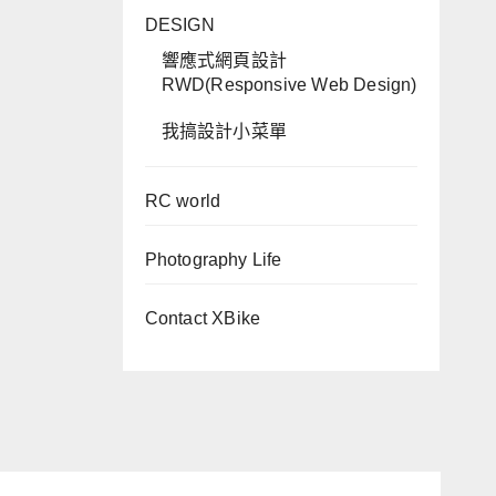
DESIGN
響應式網頁設計
RWD(Responsive Web Design)
我搞設計小菜單
RC world
Photography Life
Contact XBike