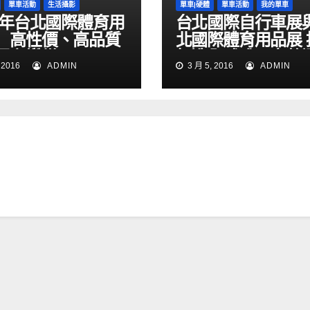
單車活動
生活攝影
單車|硬體
單車活動
我的單車
16年台北國際體育用
台北國際自行車展
 高性價、高品質
北國際體育用品展 
買主讚賞
打造全球唯一完整
 2016
ADMIN
3 月 5, 2016
ADMIN
產業採購平台