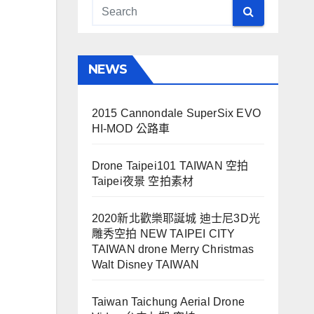
NEWS
2015 Cannondale SuperSix EVO
HI-MOD 公路車
Drone Taipei101 TAIWAN 空拍
Taipei夜景 空拍素材
2020新北歡樂耶誕城 迪士尼3D光
雕秀空拍 NEW TAIPEI CITY
TAIWAN drone Merry Christmas
Walt Disney TAIWAN
Taiwan Taichung Aerial Drone