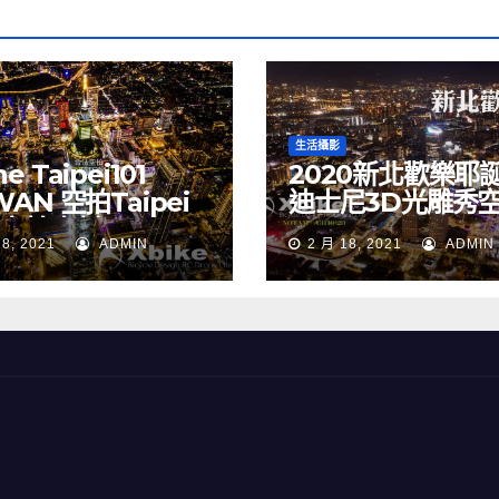
生活攝影
e Taipei101
2020新北歡樂耶
WAN 空拍Taipei
迪士尼3D光雕秀
 空拍素材
NEW TAIPEI CIT
18, 2021
ADMIN
2 月 18, 2021
ADMIN
TAIWAN drone
Merry Christma
Walt Disney
TAIWAN