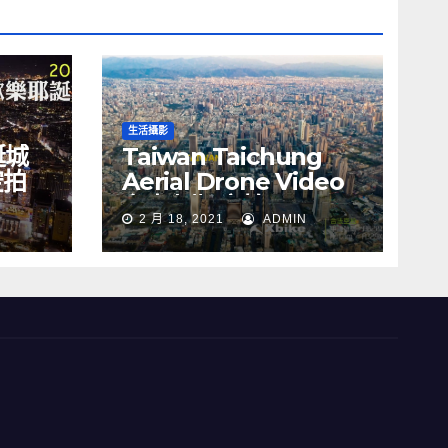
生活攝影
誕城
Taiwan Taichung
空拍
Aerial Drone Video
Y
台中七期 空拍
2 月 18, 2021
ADMIN
s