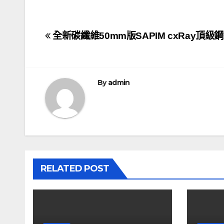
文
全新碳纖維50mm版SAPIM cxRay頂級
章
導
By
admin
覽
RELATED POST