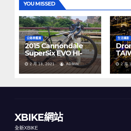
YOU MISSED
公路車鑑賞
生活攝影
2015 Cannondale
Dron
SuperSix EVO HI-
TAI
MOD 公路車
夜景
2 月 18, 2021
ADMIN
2 月 
XBIKE網站
全新XBIKE