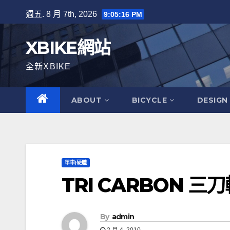
Skip
週五. 8 月 7th, 2026
9:05:17 PM
to
content
XBIKE網站
全新XBIKE
ABOUT
BICYCLE
DESIGN
單車|硬體
TRI CARBON 三
By
admin