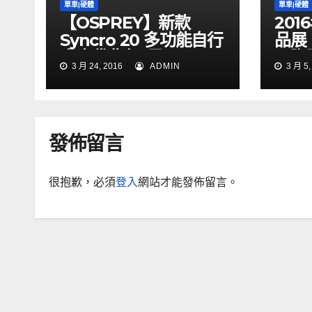
單車|硬體
單車|硬體
【OSPREY】新款
20
Syncro 20 多功能自行
品展
車水袋背包_黑
國際
3 月 24, 2016
ADMIN
3 月 5,
發佈留言
很抱歉，必須
登入
網站才能發佈留言。