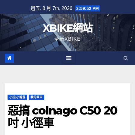
Skip
週五. 8 月 7th, 2026
2:59:53 PM
to
content
XBIKE網站
全新XBIKE
小折|小輪徑
我的單車
惡搞 colnago C50 20
吋 小徑車