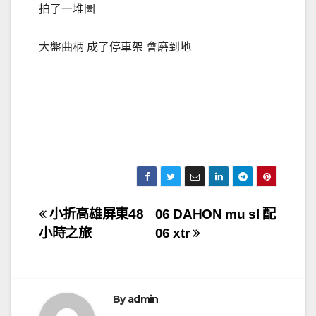
拍了一堆圖
大盤曲柄 成了停車架 會磨到地
文
小折高雄屏東48
06 DAHON mu sl 配
小時之旅
06 xtr
章
導
覽
By
admin