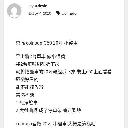
By
admin
Colnago
2 月 4, 2010
惡搞 colnago C50 20吋 小徑車
早上將2台單車 做小保養
將2台車輪組都拆下來
就將摺疊車的20吋輪組拆下來 裝上c50上面看看
還蠻好看的
能不能騎ㄋ??
當然不能
1.無法煞車
2.大盤曲柄 成了停車架 會磨到地
colnago若做 20吋 小徑車 大概是這樣吧