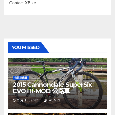
Contact XBike
YOU MISSED
公路車鑑賞
2015 Cannondale SuperSix
EVO HI-MOD 公路車
2 月 18, 2021
ADMIN