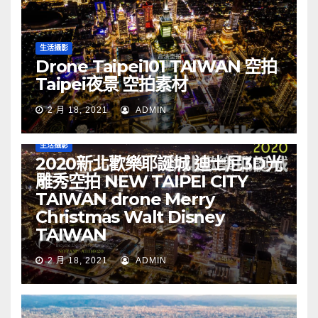
生活攝影
Drone Taipei101 TAIWAN 空拍
Taipei夜景 空拍素材
2 月 18, 2021
ADMIN
生活攝影
2020新北歡樂耶誕城 迪士尼3D光
雕秀空拍 NEW TAIPEI CITY
TAIWAN drone Merry
Christmas Walt Disney
TAIWAN
2 月 18, 2021
ADMIN