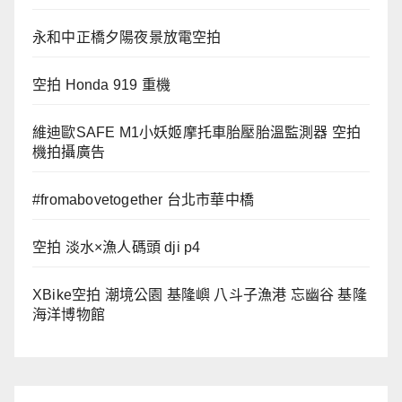
永和中正橋夕陽夜景放電空拍
空拍 Honda 919 重機
維迪歐SAFE M1小妖姬摩托車胎壓胎溫監測器 空拍
機拍攝廣告
#fromabovetogether 台北市華中橋
空拍 淡水×漁人碼頭 dji p4
XBike空拍 潮境公園 基隆嶼 八斗子漁港 忘幽谷 基隆
海洋博物館