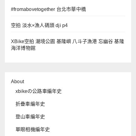
#fromabovetogether 台北市華中橋
空拍 淡水×漁人碼頭 dji p4
XBike空拍 潮境公園 基隆嶼 八斗子漁港 忘幽谷 基隆
海洋博物館
About
xbikeの公路車編年史
折疊車編年史
登山車編年史
單眼相機編年史