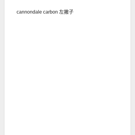
cannondale carbon 左撇子