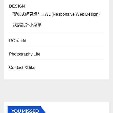
DESIGN
響應式網頁設計RWD(Responsive Web Design)
我搞設計小菜單
RC world
Photography Life
Contact XBike
YOU MISSED