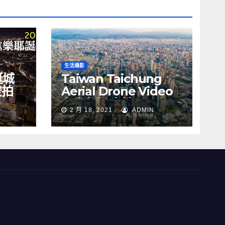
生活攝影
誕城
Taiwan Taichung
空拍
Aerial Drone Video
Y
台中七期 空拍
2 月 18, 2021
ADMIN
s