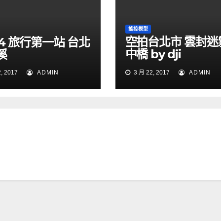
搖控模型
空拍台北市 雲封迷
 p4 旅行第一站 台北
中橋 by dji
溪
phantom4 dron
, 2017
ADMIN
3 月 22, 2017
ADMIN