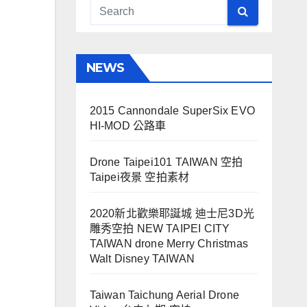
NEWS
2015 Cannondale SuperSix EVO
HI-MOD 公路車
Drone Taipei101 TAIWAN 空拍
Taipei夜景 空拍素材
2020新北歡樂耶誕城 迪士尼3D光
雕秀空拍 NEW TAIPEI CITY
TAIWAN drone Merry Christmas
Walt Disney TAIWAN
Taiwan Taichung Aerial Drone