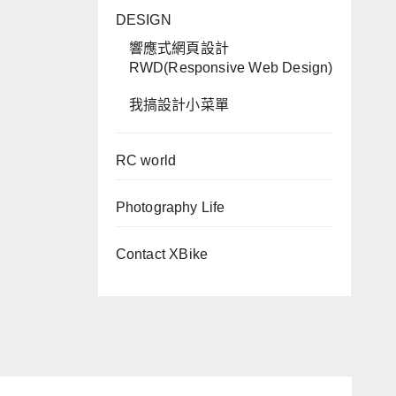
DESIGN
響應式網頁設計
RWD(Responsive Web Design)
我搞設計小菜單
RC world
Photography Life
Contact XBike