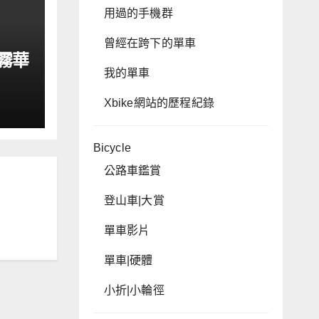
用過的手機群
曾經在跨下的單車
霧華
我的單車
e
Xbike網站的歷程紀錄
Bicycle
公路車鑑賞
登山車|大賞
單車影片
單車|硬體
小折|小輪徑