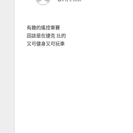
6 月 3, 2010
有趣的遙控車賽
因該是在捷克 比的
又可健身又可玩車