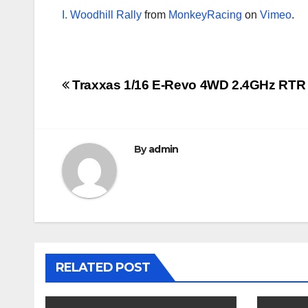
I. Woodhill Rally
from
MonkeyRacing
on
Vimeo
.
文
Traxxas 1/16 E-Revo 4WD 2.4GHz RTR
章
導
By
admin
覽
RELATED POST