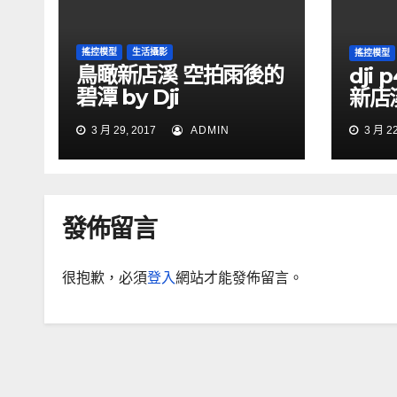
搖控模型
生活攝影
搖控模型
鳥瞰新店溪 空拍雨後的
dji
碧潭 by Dji
新店
phantom4
3 月 29, 2017
ADMIN
3 月 22
發佈留言
很抱歉，必須
登入
網站才能發佈留言。