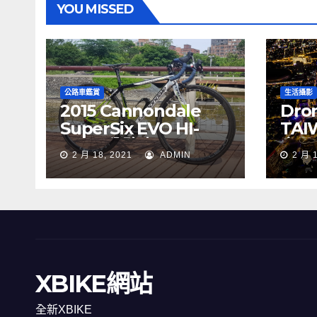
YOU MISSED
公路車鑑賞
生活攝影
2015 Cannondale
Dron
SuperSix EVO HI-
TAI
MOD 公路車
夜景
2 月 18, 2021
ADMIN
2 月 
XBIKE網站
全新XBIKE