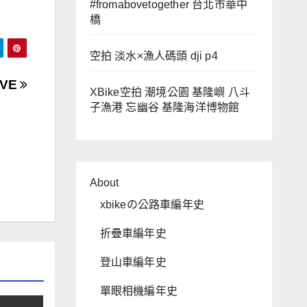
#fromabovetogether 台北市華中
橋
空拍 淡水×漁人碼頭 dji p4
 VE
XBike空拍 潮境公園 基隆嶼 八斗
子漁港 忘幽谷 基隆海洋博物館
About
xbikeの公路車編年史
折疊車編年史
登山車編年史
單眼相機編年史