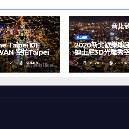
生活攝影
e Taipei101
2020新北歡樂耶
WAN 空拍Taipei
迪士尼3D光雕秀
 空拍素材
NEW TAIPEI CIT
18, 2021
ADMIN
2 月 18, 2021
ADMIN
TAIWAN drone
Merry Christma
Walt Disney
TAIWAN