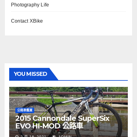
Photography Life
Contact XBike
YOU MISSED
公路車鑑賞
2015 Cannondale SuperSix
EVO HI-MOD 公路車
2 月 18, 2021
ADMIN