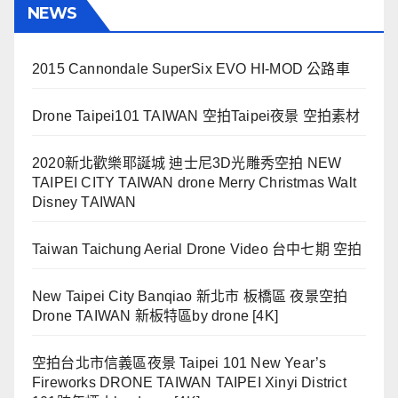
NEWS
2015 Cannondale SuperSix EVO HI-MOD 公路車
Drone Taipei101 TAIWAN 空拍Taipei夜景 空拍素材
2020新北歡樂耶誕城 迪士尼3D光雕秀空拍 NEW
TAIPEI CITY TAIWAN drone Merry Christmas Walt
Disney TAIWAN
Taiwan Taichung Aerial Drone Video 台中七期 空拍
New Taipei City Banqiao 新北市 板橋區 夜景空拍
Drone TAIWAN 新板特區by drone [4K]
空拍台北市信義區夜景 Taipei 101 New Year’s
Fireworks DRONE TAIWAN TAIPEI Xinyi District