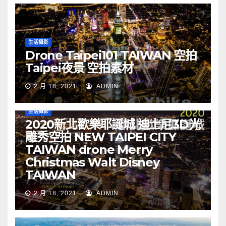
生活攝影
Drone Taipei101 TAIWAN 空拍
Taipei夜景 空拍素材
2 月 18, 2021
ADMIN
生活攝影
2020新北歡樂耶誕城 迪士尼3D光
雕秀空拍 NEW TAIPEI CITY
TAIWAN drone Merry
Christmas Walt Disney
TAIWAN
2 月 18, 2021
ADMIN