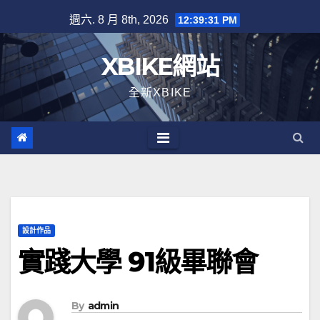
Skip
週六. 8 月 8th, 2026
12:39:31 PM
to
content
XBIKE網站
全新XBIKE
設計作品
實踐大學 91級畢聯會
By
admin