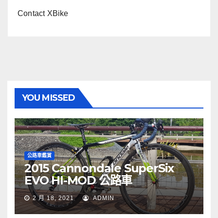
Contact XBike
YOU MISSED
公路車鑑賞
2015 Cannondale SuperSix
EVO HI-MOD 公路車
2 月 18, 2021
ADMIN