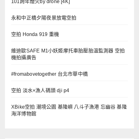
101跨年煙火by drone [4K]
永和中正橋夕陽夜景放電空拍
空拍 Honda 919 重機
維迪歐SAFE M1小妖姬摩托車胎壓胎溫監測器 空拍
機拍攝廣告
#fromabovetogether 台北市華中橋
空拍 淡水×漁人碼頭 dji p4
XBike空拍 潮境公園 基隆嶼 八斗子漁港 忘幽谷 基隆
海洋博物館