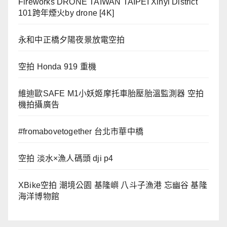
Fireworks DRONE TAIWAN TAIPEI Xinyi District
101跨年煙火by drone [4K]
永和中正橋夕陽夜景放電空拍
空拍 Honda 919 重機
維迪歐SAFE M1小妖姬摩托車胎壓胎溫監測器 空拍
機拍攝廣告
#fromabovetogether 台北市華中橋
空拍 淡水×漁人碼頭 dji p4
XBike空拍 潮境公園 基隆嶼 八斗子漁港 忘幽谷 基隆
海洋博物館