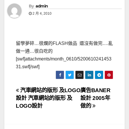
By
admin
2 月 4, 2010
留學夢碎…很爛的FLASH做品 還沒有做完….亂
做一通…很白吃的
[swf]attachments/month_0610/5200610241453
31.swf[/swf]
文
汽車網站的版形 及LOGO
廣告BANER
設計 汽車網站的版形 及
設計 2005年
章
LOGO設計
做的
導
覽