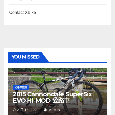
Contact XBike
YOU MISSED
公路車鑑賞
2015 Cannondale SuperSix
EVO HI-MOD 公路車
2 月 18, 2021
ADMIN