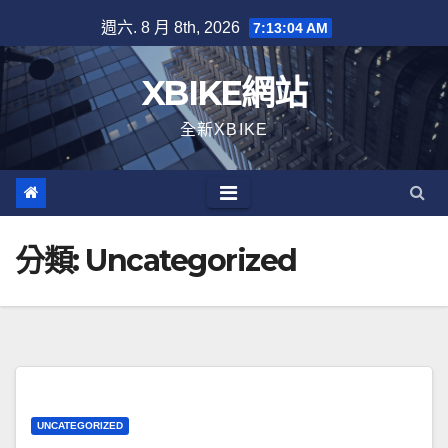
Skip
週六. 8 月 8th, 2026
7:13:04 AM
to
content
XBIKE網站
全新XBIKE
分類:
Uncategorized
UNCATEGORIZED