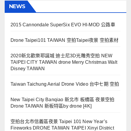
NEWS
2015 Cannondale SuperSix EVO HI-MOD 公路車
Drone Taipei101 TAIWAN 空拍Taipei夜景 空拍素材
2020新北歡樂耶誕城 迪士尼3D光雕秀空拍 NEW
TAIPEI CITY TAIWAN drone Merry Christmas Walt
Disney TAIWAN
Taiwan Taichung Aerial Drone Video 台中七期 空拍
New Taipei City Banqiao 新北市 板橋區 夜景空拍
Drone TAIWAN 新板特區by drone [4K]
空拍台北市信義區夜景 Taipei 101 New Year’s
Fireworks DRONE TAIWAN TAIPEI Xinyi District