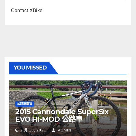
Contact XBike
YOU MISSED
公路車鑑賞
2015 Cannondale SuperSix
EVO HI-MOD 公路車
2 月 18, 2021
ADMIN