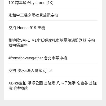
101跨年煙火by drone [4K]
永和中正橋夕陽夜景放電空拍
空拍 Honda 919 重機
維迪歐SAFE M1小妖姬摩托車胎壓胎溫監測器 空拍
機拍攝廣告
#fromabovetogether 台北市華中橋
空拍 淡水×漁人碼頭 dji p4
XBike空拍 潮境公園 基隆嶼 八斗子漁港 忘幽谷 基隆
海洋博物館