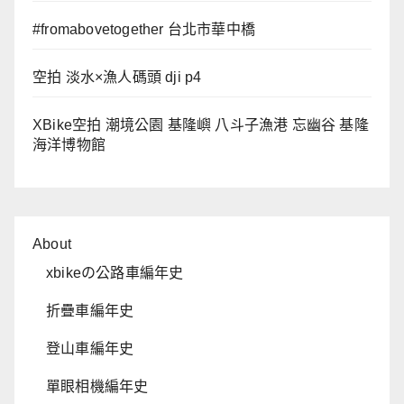
#fromabovetogether 台北市華中橋
空拍 淡水×漁人碼頭 dji p4
XBike空拍 潮境公園 基隆嶼 八斗子漁港 忘幽谷 基隆
海洋博物館
About
xbikeの公路車編年史
折疊車編年史
登山車編年史
單眼相機編年史