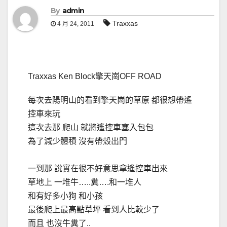
By
admin
Traxxas
4 月 24, 2011
Traxxas Ken Block擎天崗OFF ROAD
每次去陽明山的看到擎天崗的草原 都很想帶遙
控車來玩
這次去那 爬山 就將遙控車塞入包包
為了減少體積 沒有帶殼出門
一到那 說實在很不好意思拿遙控車出來
草地上 一堆牛…..糞….和一堆人
和有好多小狗 和小孩
最後爬上最高點草坪 看到人比較少了
而且 也沒牛糞了..