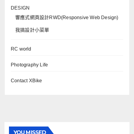
DESIGN
響應式網頁設計RWD(Responsive Web Design)
我搞設計小菜單
RC world
Photography Life
Contact XBike
YOU MISSED