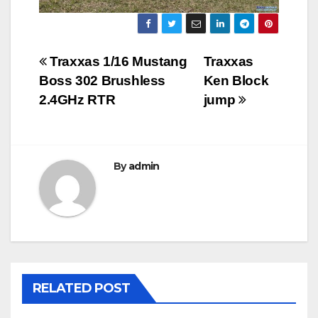
文
Traxxas 1/16 Mustang
Traxxas
Boss 302 Brushless
Ken Block
章
2.4GHz RTR
jump
導
覽
By
admin
RELATED POST